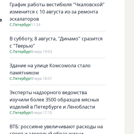
График работы вестибюля "Чкаловской"
изменится с 10 августа из-за ремонта
эскалаторов
о
С.Петербург
11:24
В субботу, 8 августа, "Динамо" сразится
с "Тверью"
С.Петербург
Вчера 19:03
Здание на улице Комсомола стало
памятником
С.Петербург
Вчера 18:57
Эксперты надзорного ведомства
изучили более 3500 образцов мясных
изделий в Петербурге и Ленобласти
С.Петербург
Вчера 17:10
ВТБ: россияне увеличивают расходы на
спорт и здоровый образ жизни