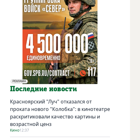
РЕКЛАМА
Социальная реклама
Последние новости
Красноярский "Луч" отказался от
проката нового "Колобка": в кинотеатре
раскритиковали качество картины и
возрастной ценз
Кино
12:37