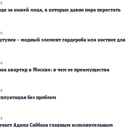
06
де за кожей лица, в которые давно пора перестать
06
ртупея – модный элемент гардероба или костюм для
06
рка квартир в Москве: в чем ее преимущества
06
сплуатация без проблем
06
начает Адама Саббаха главным исполнительным