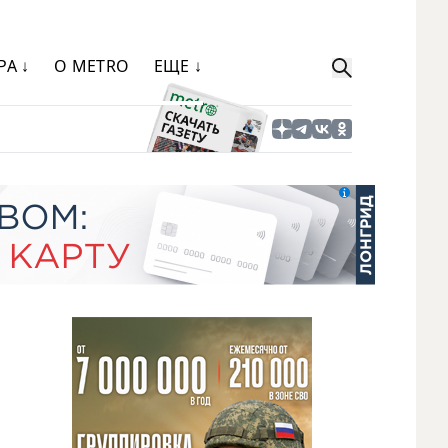
РА ↓
О METRO
ЕЩЕ ↓