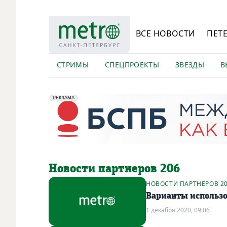
ВСЕ НОВОСТИ
ПЕТ
СТРИМЫ
СПЕЦПРОЕКТЫ
ЗВЕЗДЫ
В
erid: 2VfnxyFybV5
ПАО "Банк "Санкт-Петербург", ИНН: 7831000027
РЕКЛАМА
Новости партнеров 206
НОВОСТИ ПАРТНЕРОВ 2
Варианты использо
1 декабря 2020, 09:06