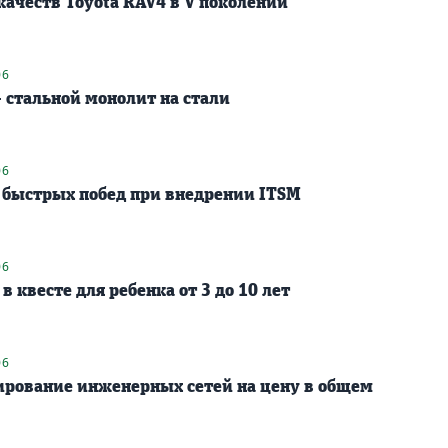
ачеств Toyota RAV4 в V поколении
06
 стальной монолит на стали
06
а быстрых побед при внедрении ITSM
06
в квесте для ребенка от 3 до 10 лет
06
ирование инженерных сетей на цену в общем