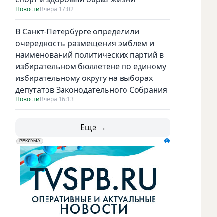
Новости
Вчера 17:02
В Санкт-Петербурге определили
очередность размещения эмблем и
наименований политических партий в
избирательном бюллетене по единому
избирательному округу на выборах
депутатов Законодательного Собрания
Новости
Вчера 16:13
Еще →
erid: LdtCK5udn
АО "ГАТР", ИНН: 7841320717
РЕКЛАМА