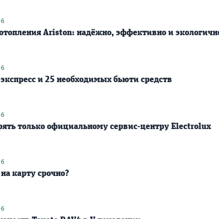
06
 отопления Ariston: надёжно, эффективно и экологичн
06
кспресс и 25 необходимых бьюти средств
06
рять только официальному сервис-центру Electrolux
06
на карту срочно?
06