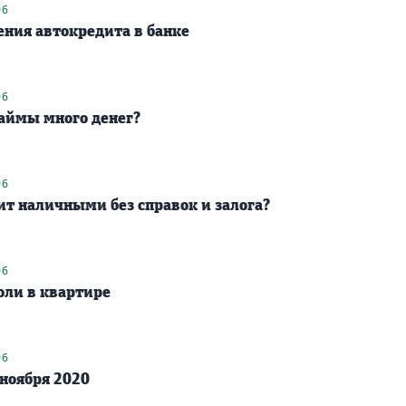
06
ения автокредита в банке
06
займы много денег?
06
ит наличными без справок и залога?
06
оли в квартире
06
ноября 2020