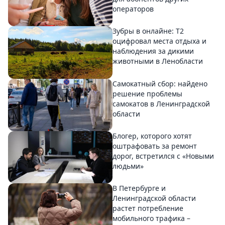
операторов
Зубры в онлайне: Т2
оцифровал места отдыха и
наблюдения за дикими
животными в Ленобласти
Самокатный сбор: найдено
решение проблемы
самокатов в Ленинградской
области
Блогер, которого хотят
оштрафовать за ремонт
дорог, встретился с «Новыми
людьми»
В Петербурге и
Ленинградской области
растет потребление
мобильного трафика –