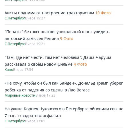
Аисты поднимают настроение трактористам
10 Фото
С.Петербург
Вчера 19:27
"Пенаты" без экспонатов: уникальный шанс увидеть
авторский замысел Репина
9 Фото
С.Петербург
Вчера 19:21
"Там, где нет чести, там нет человека": Даша Чаруша
рассказала о своём новом фильме
4 Фото
Кино
Вчера 17:54
«Не хочу, чтобы он был как Байден». Дональд Трамп уберег
ребенка от падения со сцены в Лас-Вегасе
Мировые новости
Вчера 17:23
На улице Корнея Чуковского в Петербурге обновили свыше
7 тыс. «квадратов» асфальта
С.Петербург
Вчера 17:01