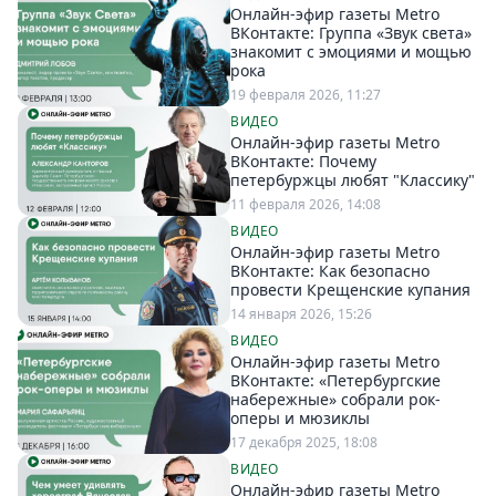
Онлайн-эфир газеты Metro
Спецпроекты
ВКонтакте: Группа «Звук света»
Звезды
знакомит с эмоциями и мощью
рока
Выборы
19 февраля 2026, 11:27
2026
ВИДЕО
Скачай
Онлайн-эфир газеты Metro
Metro
ВКонтакте: Почему
петербуржцы любят "Классику"
11 февраля 2026, 14:08
ВИДЕО
Онлайн-эфир газеты Metro
ВКонтакте: Как безопасно
провести Крещенские купания
14 января 2026, 15:26
ВИДЕО
Онлайн-эфир газеты Metro
ВКонтакте: «Петербургские
набережные» собрали рок-
оперы и мюзиклы
17 декабря 2025, 18:08
ВИДЕО
Онлайн-эфир газеты Metro