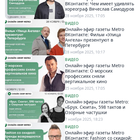
ВКонтакте: Чем имеет удивлять
хореограф Вячеслав Самодуров
28 ноября 2025, 17:05
ВИДЕО
Онлайн-эфир газеты Metro
ВКонтакте: Фильм «Улица
Ангела» презентуют в
Петербурге
28 ноября 2025, 10:17
ВИДЕО
Онлайн-эфир газеты Metro
ВКонтакте: О морских
профессиях сняли
вертикальное кино
25 ноября 2025, 17:05
ВИДЕО
Онлайн-эфиры газеты Metro:
«Брух. Сюита», 598 тактов и
Озорные частушки
7 ноября 2025, 18:23
ВИДЕО
Онлайн-эфир газеты Metro
ВКонтакте: Fashion со скидкой: