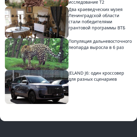
исследование T2
Два краеведческих музея
Ленинградской области
стали победителями
грантовой программы ВТБ
Популяция дальневосточного
леопарда выросла в 6 раз
JELAND J6: один кроссовер
для разных сценариев