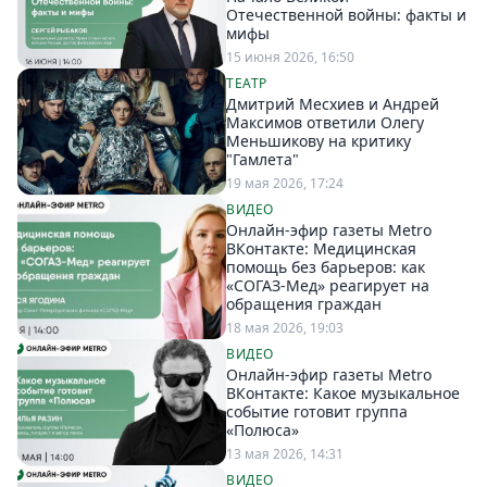
Петербург
Отечественной войны: факты и
Россия
мифы
Мир
15 июня 2026, 16:50
ТЕАТР
Здоровье
Дмитрий Месхиев и Андрей
Еда
Максимов ответили Олегу
Меньшикову на критику
Туризм
"Гамлета"
Мода
19 мая 2026, 17:24
Театр
ВИДЕО
Онлайн-эфир газеты Metro
Кино
ВКонтакте: Медицинская
помощь без барьеров: как
Афиша
«СОГАЗ‑Мед» реагирует на
Книги
обращения граждан
18 мая 2026, 19:03
Выставки
ВИДЕО
Пресс-
Онлайн-эфир газеты Metro
релизы
ВКонтакте: Какое музыкальное
событие готовит группа
О
«Полюса»
Metro
13 мая 2026, 14:31
ВИДЕО
Стримы