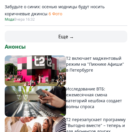
Забудьте о синих: осенью модницы будут носить
коричневые джинсы
6 Фото
Мода
Вчера 16:32
Еще →
Анонсы
Т2 включает маджентовый
режим на "Пикнике Афиши"
в Петербурге
Исследование ВТБ:
ежемесячная смена
категорий кешбэка создает
волны спроса
Т2 перезапускает программу
"Выгодно вместе" – теперь и
для абонентов других