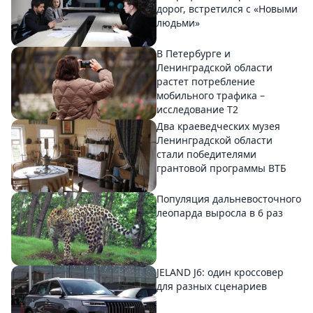
дорог, встретился с «Новыми
людьми»
В Петербурге и
Ленинградской области
растет потребление
мобильного трафика –
исследование T2
Два краеведческих музея
Ленинградской области
стали победителями
грантовой программы ВТБ
Популяция дальневосточного
леопарда выросла в 6 раз
JELAND J6: один кроссовер
для разных сценариев