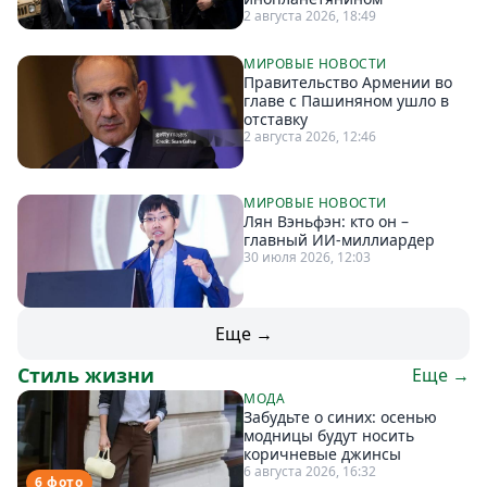
2 августа 2026, 18:49
МИРОВЫЕ НОВОСТИ
Правительство Армении во
главе с Пашиняном ушло в
отставку
2 августа 2026, 12:46
МИРОВЫЕ НОВОСТИ
Лян Вэньфэн: кто он –
главный ИИ-миллиардер
30 июля 2026, 12:03
Еще →
Стиль жизни
Еще →
МОДА
Забудьте о синих: осенью
модницы будут носить
коричневые джинсы
6 августа 2026, 16:32
6 фото