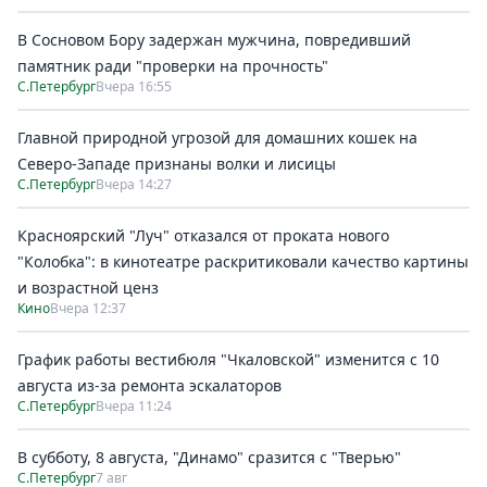
Спецпроекты
В Сосновом Бору задержан мужчина, повредивший
Звезды
памятник ради "проверки на прочность"
Выборы
С.Петербург
Вчера 16:55
2026
Скачай
Главной природной угрозой для домашних кошек на
Metro
Северо-Западе признаны волки и лисицы
С.Петербург
Вчера 14:27
Красноярский "Луч" отказался от проката нового
"Колобка": в кинотеатре раскритиковали качество картины
и возрастной ценз
Кино
Вчера 12:37
График работы вестибюля "Чкаловской" изменится с 10
августа из-за ремонта эскалаторов
С.Петербург
Вчера 11:24
В субботу, 8 августа, "Динамо" сразится с "Тверью"
С.Петербург
7 авг