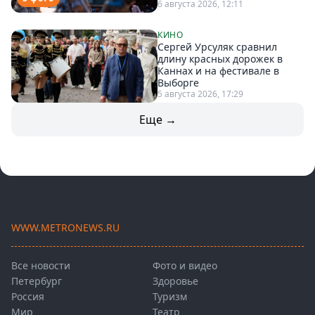
6 августа 2026, 12:11
КИНО
Сергей Урсуляк сравнил
длину красных дорожек в
Каннах и на фестивале в
Выборге
5 августа 2026, 17:29
Еще →
WWW.METRONEWS.RU
Все новости
Фото и видео
Петербург
Здоровье
Россия
Туризм
Мир
Театр