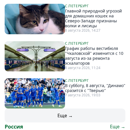
С.ПЕТЕРБУРГ
Главной природной угрозой
для домашних кошек на
Северо-Западе признаны
волки и лисицы
8 августа 2026, 14:27
С.ПЕТЕРБУРГ
График работы вестибюля
"Чкаловской" изменится с 10
августа из-за ремонта
эскалаторов
8 августа 2026, 11:24
С.ПЕТЕРБУРГ
В субботу, 8 августа, "Динамо"
сразится с "Тверью"
7 августа 2026, 19:03
Еще →
Россия
Еще →