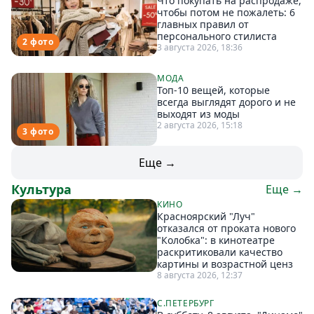
Что покупать на распродаже,
чтобы потом не пожалеть: 6
главных правил от
персонального стилиста
2 фото
3 августа 2026, 18:36
МОДА
Топ-10 вещей, которые
всегда выглядят дорого и не
выходят из моды
2 августа 2026, 15:18
3 фото
Еще →
Культура
Еще →
КИНО
Красноярский "Луч"
отказался от проката нового
"Колобка": в кинотеатре
раскритиковали качество
картины и возрастной ценз
8 августа 2026, 12:37
С.ПЕТЕРБУРГ