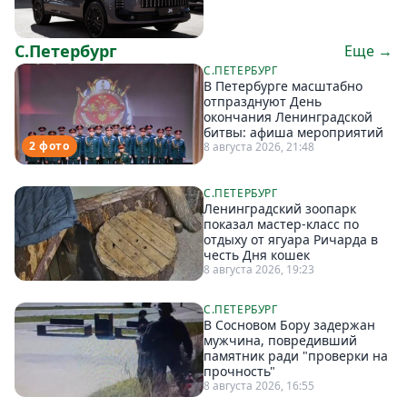
С.Петербург
Еще →
С.ПЕТЕРБУРГ
В Петербурге масштабно
отпразднуют День
окончания Ленинградской
битвы: афиша мероприятий
2 фото
8 августа 2026, 21:48
С.ПЕТЕРБУРГ
Ленинградский зоопарк
показал мастер-класс по
отдыху от ягуара Ричарда в
честь Дня кошек
8 августа 2026, 19:23
С.ПЕТЕРБУРГ
В Сосновом Бору задержан
мужчина, повредивший
памятник ради "проверки на
прочность"
8 августа 2026, 16:55