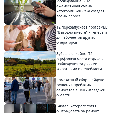
Исследование ВТБ:
ежемесячная смена
категорий кешбэка создает
волны спроса
Т2 перезапускает программу
"Выгодно вместе" – теперь и
для абонентов других
операторов
Зубры в онлайне: Т2
оцифровал места отдыха и
наблюдения за дикими
животными в Ленобласти
Самокатный сбор: найдено
решение проблемы
самокатов в Ленинградской
области
Блогер, которого хотят
оштрафовать за ремонт