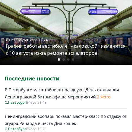
Петербург
Россия
Мир
Здоровье
Еда
С.Петербург
Вчера 11:24
Туризм
График работы вестибюля "Чкаловской" изменится
Мода
с 10 августа из-за ремонта эскалаторов
Театр
Кино
Афиша
Последние новости
Книги
В Петербурге масштабно отпразднуют День окончания
Выставки
Ленинградской битвы: афиша мероприятий
2 Фото
Пресс-
С.Петербург
Вчера 21:48
релизы
О
Ленинградский зоопарк показал мастер-класс по отдыху от
Metro
ягуара Ричарда в честь Дня кошек
С.Петербург
Вчера 19:23
Стримы