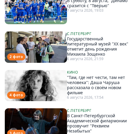
В субботу, 8 августа, "Динамо"
сразится с "Тверью"
7 августа 2026, 19:03
С.ПЕТЕРБУРГ
Государственный
литературный музей "ХХ век"
отметит день рождения
Михаила Зощенко
2 фото
6 августа 2026, 21:59
КИНО
"Там, где нет чести, там нет
человека": Даша Чаруша
рассказала о своём новом
фильме
4 фото
6 августа 2026, 17:54
С.ПЕТЕРБУРГ
В Санкт-Петербургской
Академической филармонии
прозвучит "Реквием
Незабытых"
3 фото