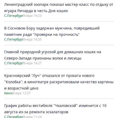
Ленинградский зоопарк показал мастер-класс по отдыху от
ягуара Ричарда в честь Дня кошек
С.Петербург
Вчера 19:23
В Сосновом Бору задержан мужчина, повредивший
памятник ради "проверки на прочность"
С.Петербург
Вчера 16:55
Главной природной угрозой для домашних кошек на
Северо-Западе признаны волки и лисицы
С.Петербург
Вчера 14:27
Красноярский "Луч" отказался от проката нового
"Колобка": в кинотеатре раскритиковали качество картины
и возрастной ценз
Кино
Вчера 12:37
График работы вестибюля "Чкаловской" изменится с 10
августа из-за ремонта эскалаторов
С.Петербург
Вчера 11:24