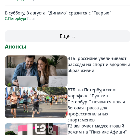
В субботу, 8 августа, "Динамо" сразится с "Тверью"
С.Петербург
7 авг
Еще →
Анонсы
ВТБ: россияне увеличивают
расходы на спорт и здоровый
образ жизни
ВТБ: на Петербургском
марафоне "Пушкин –
Петербург" появится новая
беговая трасса для
профессиональных
спортсменов
Т2 включает маджентовый
режим на "Пикнике Афиши"