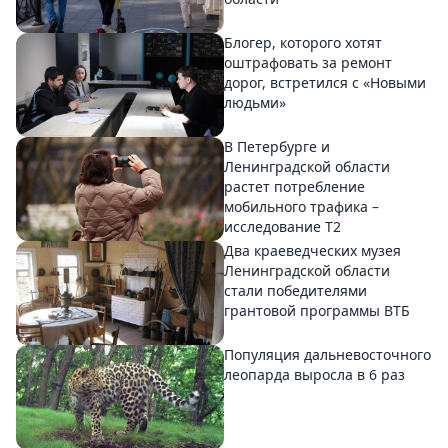
Блогер, которого хотят
оштрафовать за ремонт
дорог, встретился с «Новыми
людьми»
В Петербурге и
Ленинградской области
растет потребление
мобильного трафика –
исследование T2
Два краеведческих музея
Ленинградской области
стали победителями
грантовой программы ВТБ
Популяция дальневосточного
леопарда выросла в 6 раз