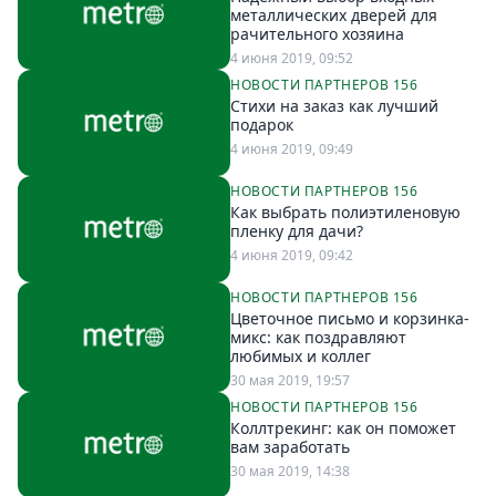
Петербург
металлических дверей для
Россия
рачительного хозяина
Мир
4 июня 2019, 09:52
НОВОСТИ ПАРТНЕРОВ 156
Здоровье
Стихи на заказ как лучший
Еда
подарок
4 июня 2019, 09:49
Туризм
Мода
НОВОСТИ ПАРТНЕРОВ 156
Как выбрать полиэтиленовую
Театр
пленку для дачи?
Кино
4 июня 2019, 09:42
Афиша
НОВОСТИ ПАРТНЕРОВ 156
Книги
Цветочное письмо и корзинка-
микс: как поздравляют
Выставки
любимых и коллег
Пресс-
30 мая 2019, 19:57
релизы
НОВОСТИ ПАРТНЕРОВ 156
Коллтрекинг: как он поможет
О
вам заработать
Metro
30 мая 2019, 14:38
Стримы