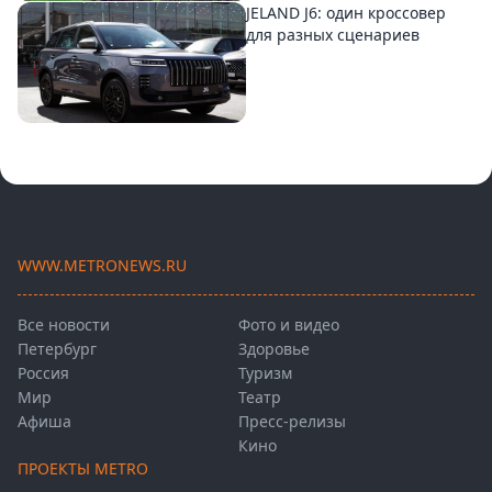
JELAND J6: один кроссовер
для разных сценариев
WWW.METRONEWS.RU
Все новости
Фото и видео
Петербург
Здоровье
Россия
Туризм
Мир
Театр
Афиша
Пресс-релизы
Кино
ПРОЕКТЫ METRO