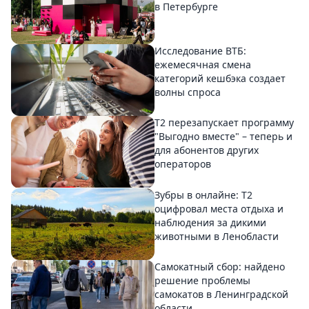
в Петербурге
Исследование ВТБ:
ежемесячная смена
категорий кешбэка создает
волны спроса
Т2 перезапускает программу
"Выгодно вместе" – теперь и
для абонентов других
операторов
Зубры в онлайне: Т2
оцифровал места отдыха и
наблюдения за дикими
животными в Ленобласти
Самокатный сбор: найдено
решение проблемы
самокатов в Ленинградской
области