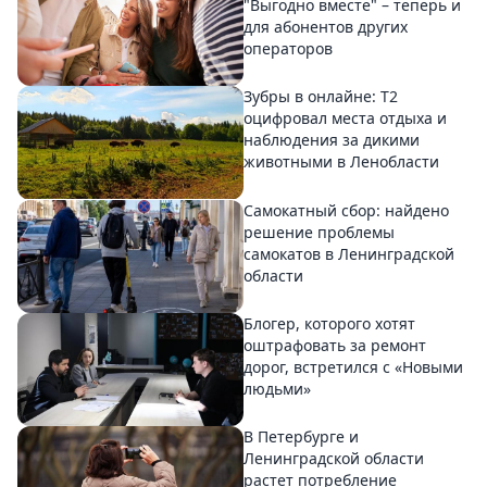
"Выгодно вместе" – теперь и
для абонентов других
операторов
Зубры в онлайне: Т2
оцифровал места отдыха и
наблюдения за дикими
животными в Ленобласти
Самокатный сбор: найдено
решение проблемы
самокатов в Ленинградской
области
Блогер, которого хотят
оштрафовать за ремонт
дорог, встретился с «Новыми
людьми»
В Петербурге и
Ленинградской области
растет потребление