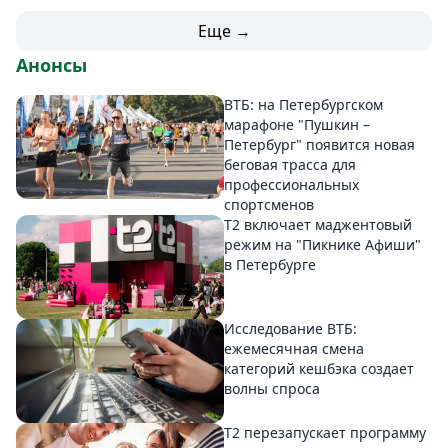
Еще →
Анонсы
ВТБ: на Петербургском
марафоне "Пушкин –
Петербург" появится новая
беговая трасса для
профессиональных
спортсменов
Т2 включает маджентовый
режим на "Пикнике Афиши"
в Петербурге
Исследование ВТБ:
ежемесячная смена
категорий кешбэка создает
волны спроса
Т2 перезапускает программу