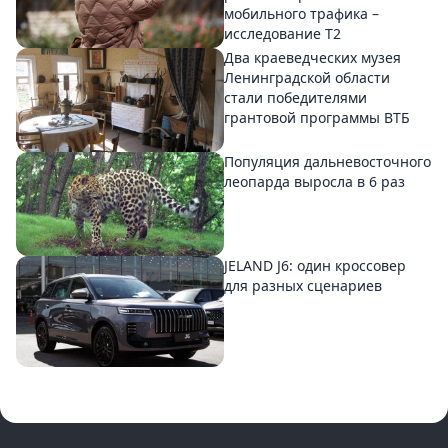
мобильного трафика –
исследование T2
Два краеведческих музея
Ленинградской области
стали победителями
грантовой программы ВТБ
Популяция дальневосточного
леопарда выросла в 6 раз
JELAND J6: один кроссовер
для разных сценариев