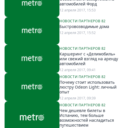
Петербург
автомобилей Форд
Россия
12 апреля 2017, 15:53
Мир
НОВОСТИ ПАРТНЕРОВ 82
Здоровье
Быстровозводимые дома
Еда
12 апреля 2017, 15:52
Туризм
Мода
НОВОСТИ ПАРТНЕРОВ 82
Каршеринг с «Делимобиль»
Театр
или свежий взгляд на аренду
Кино
автомобилей
12 апреля 2017, 09:41
Афиша
НОВОСТИ ПАРТНЕРОВ 82
Книги
Почему стоит использовать
люстру Odeon Light: личный
Выставки
опыт
Пресс-
12 апреля 2017, 09:39
релизы
НОВОСТИ ПАРТНЕРОВ 82
Чем дешевле билеты в
О
Испанию, тем больше
Metro
возможностей насладиться
путешествием
Стримы