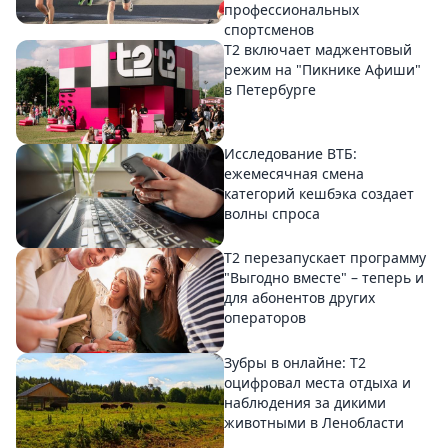
профессиональных
спортсменов
Т2 включает маджентовый
режим на "Пикнике Афиши"
в Петербурге
Исследование ВТБ:
ежемесячная смена
категорий кешбэка создает
волны спроса
Т2 перезапускает программу
"Выгодно вместе" – теперь и
для абонентов других
операторов
Зубры в онлайне: Т2
оцифровал места отдыха и
наблюдения за дикими
животными в Ленобласти