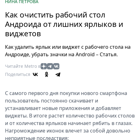
Петербург
НИНА ПЕТРОВА
Россия
Как очистить рабочий стол
Мир
Андроида от лишних ярлыков и
Здоровье
виджетов
Еда
Туризм
Как удалить ярлык или виджет с рабочего стола на
Мода
Андроиде, убрать значки на Android – Статья.
Театр
Читайте Metro в
Кино
Поделиться
Афиша
Книги
С самого первого дня покупки нового смартфона
Выставки
пользователь постоянно скачивает и
Пресс-
устанавливает новые приложения и добавляет
релизы
виджеты. В итоге растет количество рабочих столов
О
и от количества ярлыков начинает рябить в глазах.
Нагромождение иконок влечет за собой довольно
Metro
неприятные последствия:
Стримы