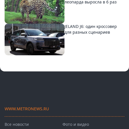
леопарда выросла в 6 раз
JELAND J6: один кроссовер
для разных сценариев
WWW.METRONEWS.RU
Все новости
Фото и видео