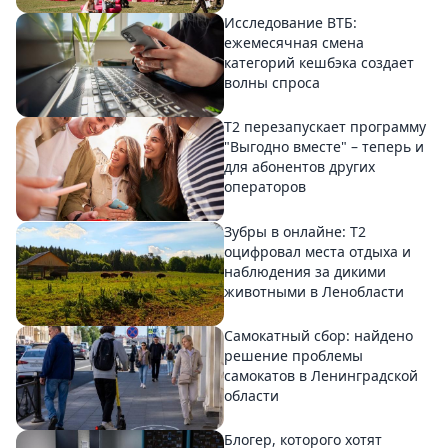
Исследование ВТБ:
ежемесячная смена
категорий кешбэка создает
волны спроса
Т2 перезапускает программу
"Выгодно вместе" – теперь и
для абонентов других
операторов
Зубры в онлайне: Т2
оцифровал места отдыха и
наблюдения за дикими
животными в Ленобласти
Самокатный сбор: найдено
решение проблемы
самокатов в Ленинградской
области
Блогер, которого хотят