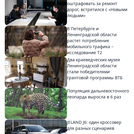
оштрафовать за ремонт
дорог, встретился с «Новыми
людьми»
В Петербурге и
Ленинградской области
растет потребление
мобильного трафика –
исследование T2
Два краеведческих музея
Ленинградской области
стали победителями
грантовой программы ВТБ
Популяция дальневосточного
леопарда выросла в 6 раз
JELAND J6: один кроссовер
для разных сценариев