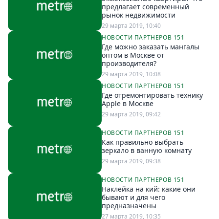
Петербург
предлагает современный
Россия
рынок недвижимости
Мир
29 марта 2019, 10:40
НОВОСТИ ПАРТНЕРОВ 151
Здоровье
Где можно заказать мангалы
Еда
оптом в Москве от
производителя?
Туризм
29 марта 2019, 10:08
Мода
НОВОСТИ ПАРТНЕРОВ 151
Театр
Где отремонтировать технику
Apple в Москве
Кино
29 марта 2019, 09:42
Афиша
НОВОСТИ ПАРТНЕРОВ 151
Книги
Как правильно выбрать
Выставки
зеркало в ванную комнату
29 марта 2019, 09:38
Пресс-
релизы
НОВОСТИ ПАРТНЕРОВ 151
Наклейка на кий: какие они
О
бывают и для чего
Metro
предназначены
27 марта 2019, 10:35
Стримы