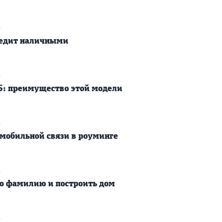
9
редит наличными
9
5: преимущество этой модели
9
 мобильной связи в роуминге
9
ю фамилию и построить дом
9