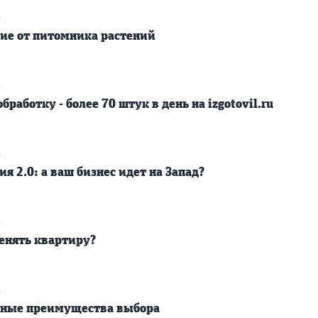
9
ние от питомника растений
9
работку - более 70 штук в день на izgotovil.ru
9
ия 2.0: а ваш бизнес идет на Запад?
9
енять квартиру?
9
овные преимущества выбора