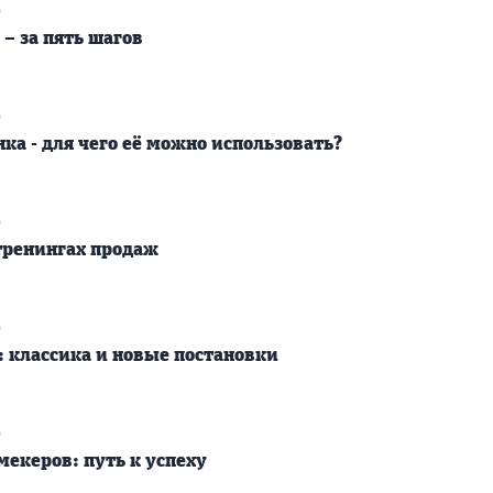
9
– за пять шагов
9
а - для чего её можно использовать?
9
 тренингах продаж
9
 классика и новые постановки
9
мекеров: путь к успеху