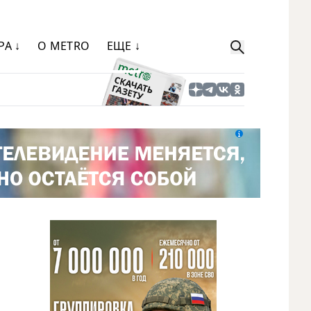
РА ↓
О METRO
ЕЩЕ ↓