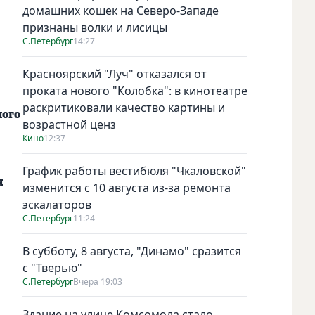
домашних кошек на Северо-Западе
признаны волки и лисицы
С.Петербург
14:27
Красноярский "Луч" отказался от
проката нового "Колобка": в кинотеатре
раскритиковали качество картины и
ного
возрастной ценз
Кино
12:37
График работы вестибюля "Чкаловской"
я
изменится с 10 августа из-за ремонта
эскалаторов
С.Петербург
11:24
В субботу, 8 августа, "Динамо" сразится
с "Тверью"
С.Петербург
Вчера 19:03
Здание на улице Комсомола стало