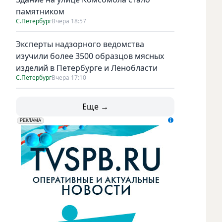
памятником
С.Петербург
Вчера 18:57
Эксперты надзорного ведомства
изучили более 3500 образцов мясных
изделий в Петербурге и Ленобласти
С.Петербург
Вчера 17:10
Еще →
erid: LdtCK5udn
АО "ГАТР", ИНН: 7841320717
РЕКЛАМА