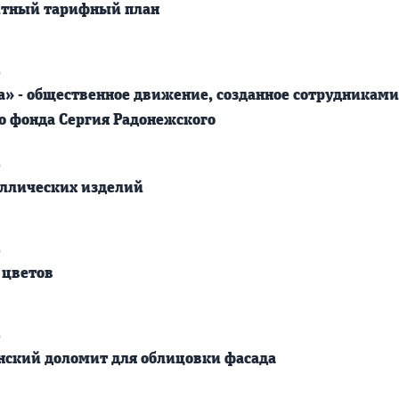
тный тарифный план
9
а» - общественное движение, созданное сотрудниками
о фонда Сергия Радонежского
9
аллических изделий
9
 цветов
9
анский доломит для облицовки фасада