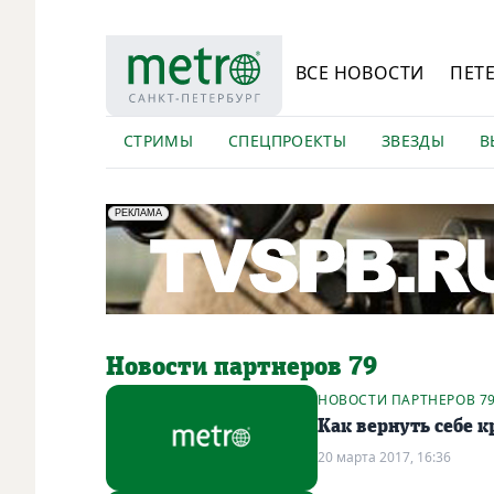
ВСЕ НОВОСТИ
ПЕТ
СТРИМЫ
СПЕЦПРОЕКТЫ
ЗВЕЗДЫ
В
erid: LdtCK5Efv
АО "ГАТР", ИНН: 7841320717
РЕКЛАМА
Новости партнеров 79
НОВОСТИ ПАРТНЕРОВ 7
Как вернуть себе 
20 марта 2017, 16:36