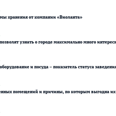
9
мы хранения от компании «Виоланта»
9
позволят узнать о городе максимально много интерес
9
борудование и посуда – показатель статуса заведени
9
енных помещений и причины, по которым выгодна их
9