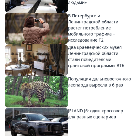
людьми»
В Петербурге и
Ленинградской области
растет потребление
мобильного трафика –
исследование T2
Два краеведческих музея
Ленинградской области
стали победителями
грантовой программы ВТБ
Популяция дальневосточного
леопарда выросла в 6 раз
JELAND J6: один кроссовер
для разных сценариев