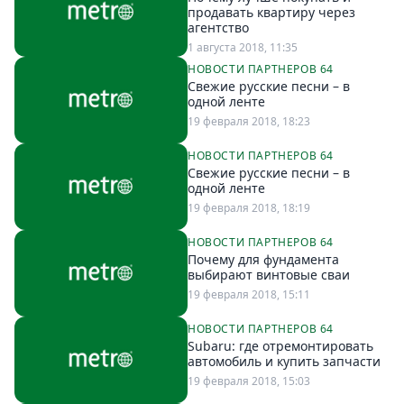
Петербург
продавать квартиру через
Россия
агентство
Мир
1 августа 2018, 11:35
НОВОСТИ ПАРТНЕРОВ 64
Здоровье
Свежие русские песни – в
Еда
одной ленте
19 февраля 2018, 18:23
Туризм
Мода
НОВОСТИ ПАРТНЕРОВ 64
Свежие русские песни – в
Театр
одной ленте
Кино
19 февраля 2018, 18:19
Афиша
НОВОСТИ ПАРТНЕРОВ 64
Книги
Почему для фундамента
выбирают винтовые сваи
Выставки
19 февраля 2018, 15:11
Пресс-
релизы
НОВОСТИ ПАРТНЕРОВ 64
Subaru: где отремонтировать
О
автомобиль и купить запчасти
Metro
19 февраля 2018, 15:03
Стримы