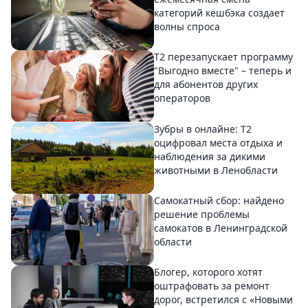
категорий кешбэка создает
волны спроса
Т2 перезапускает программу
"Выгодно вместе" – теперь и
для абонентов других
операторов
Зубры в онлайне: Т2
оцифровал места отдыха и
наблюдения за дикими
животными в Ленобласти
Самокатный сбор: найдено
решение проблемы
самокатов в Ленинградской
области
Блогер, которого хотят
оштрафовать за ремонт
дорог, встретился с «Новыми