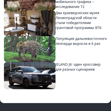
мобильного трафика –
исследование T2
Два краеведческих музея
Ленинградской области
стали победителями
грантовой программы ВТБ
Популяция дальневосточного
леопарда выросла в 6 раз
JELAND J6: один кроссовер
для разных сценариев