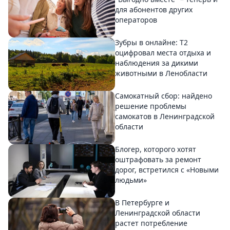
для абонентов других
операторов
Зубры в онлайне: Т2
оцифровал места отдыха и
наблюдения за дикими
животными в Ленобласти
Самокатный сбор: найдено
решение проблемы
самокатов в Ленинградской
области
Блогер, которого хотят
оштрафовать за ремонт
дорог, встретился с «Новыми
людьми»
В Петербурге и
Ленинградской области
растет потребление