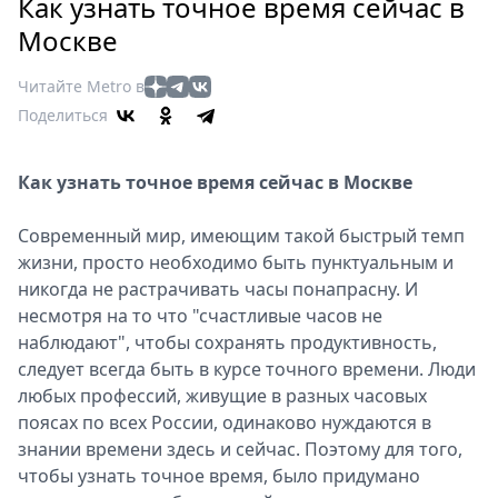
Петербург
Как узнать точное время сейчас в
Россия
Москве
Мир
Читайте Metro в
Здоровье
Поделиться
Еда
Туризм
Как узнать точное время сейчас в Москве
Мода
Театр
Современный мир, имеющим такой быстрый темп
Кино
жизни, просто необходимо быть пунктуальным и
Афиша
никогда не растрачивать часы понапрасну. И
Книги
несмотря на то что "счастливые часов не
Выставки
наблюдают", чтобы сохранять продуктивность,
следует всегда быть в курсе точного времени. Люди
Пресс-
любых профессий, живущие в разных часовых
релизы
поясах по всех России, одинаково нуждаются в
О
знании времени здесь и сейчас. Поэтому для того,
Metro
чтобы узнать точное время, было придумано
Стримы