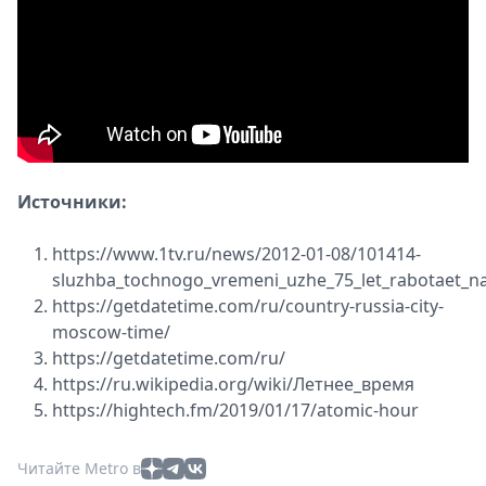
Источники:
https://www.1tv.ru/news/2012-01-08/101414-
sluzhba_tochnogo_vremeni_uzhe_75_let_rabotaet_na
https://getdatetime.com/ru/country-russia-city-
moscow-time/
https://getdatetime.com/ru/
https://ru.wikipedia.org/wiki/Летнее_время
https://hightech.fm/2019/01/17/atomic-hour
Читайте Metro в