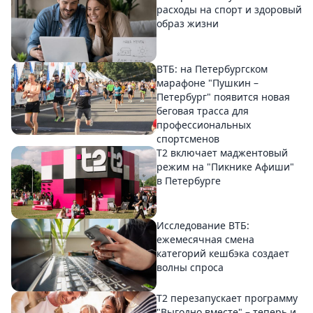
расходы на спорт и здоровый
образ жизни
ВТБ: на Петербургском
марафоне "Пушкин –
Петербург" появится новая
беговая трасса для
профессиональных
спортсменов
Т2 включает маджентовый
режим на "Пикнике Афиши"
в Петербурге
Исследование ВТБ:
ежемесячная смена
категорий кешбэка создает
волны спроса
Т2 перезапускает программу
"Выгодно вместе" – теперь и