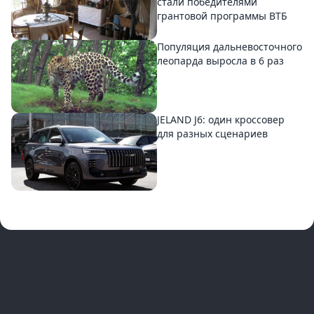
стали победителями
грантовой программы ВТБ
Популяция дальневосточного
леопарда выросла в 6 раз
JELAND J6: один кроссовер
для разных сценариев