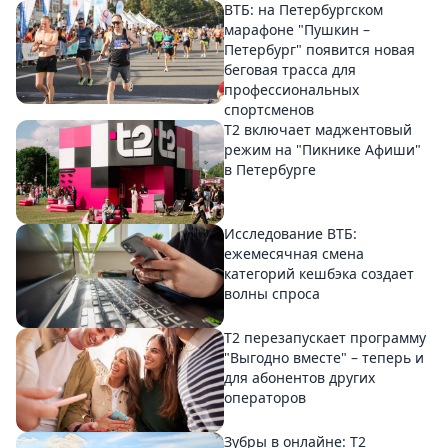
ВТБ: на Петербургском
марафоне "Пушкин –
Петербург" появится новая
беговая трасса для
профессиональных
спортсменов
Т2 включает маджентовый
режим на "Пикнике Афиши"
в Петербурге
Исследование ВТБ:
ежемесячная смена
категорий кешбэка создает
волны спроса
Т2 перезапускает программу
"Выгодно вместе" – теперь и
для абонентов других
операторов
Зубры в онлайне: Т2