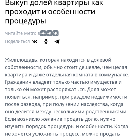
Петербург
Выкуп долей квартиры как
Россия
проходит и особенности
Мир
процедуры
Здоровье
Читайте Metro в
Еда
Поделиться
Туризм
Мода
Жилплощадь, которая находится в долевой
Театр
собственности, обычно стоит дешевле, чем целая
Кино
квартира и даже отдельная комната в коммуналке.
Афиша
Гражданин владеет только частью имущества и
Книги
только ей может распоряжаться. Доля может
Выставки
появиться, например, при разделе недвижимости
Пресс-
после развода, при получении наследства, когда
оно делится между несколькими родственниками.
релизы
Если возникло желание продать долю, нужно
О
изучить порядок процедуры и особенности. Когда
Metro
не хочется усложнять процесс, можно продать
Стримы