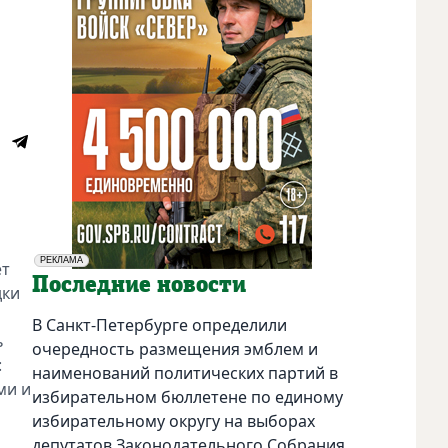
РЕКЛАМА
ет
Социальная реклама
Последние новости
дки
В Санкт-Петербурге определили
ь
очередность размещения эмблем и
:
наименований политических партий в
ми и
избирательном бюллетене по единому
избирательному округу на выборах
депутатов Законодательного Собрания