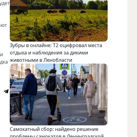
удет
ают
Зубры в онлайне: Т2 оцифровал места
отдыха и наблюдения за дикими
ли
животными в Ленобласти
адка
Самокатный сбор: найдено решение
проблемы самокатов в Ленинградской