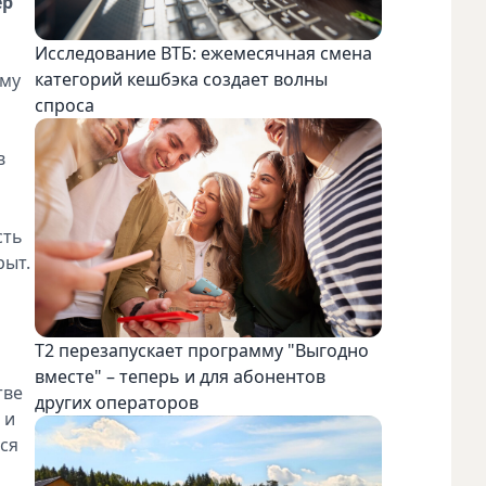
ер
Исследование ВТБ: ежемесячная смена
категорий кешбэка создает волны
ому
спроса
в
сть
рыт.
Т2 перезапускает программу "Выгодно
вместе" – теперь и для абонентов
тве
других операторов
 и
ся