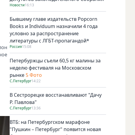
Новости
16:13
Бывшему главе издательств Popcorn
Books и Individuum назначили 4 года
условно за распространение
литературы с ЛГБТ-пропагандой*
лон
Россия
15:08
ное
Петербуржцы съели 60,5 кг малины за
неделю фестиваля на Московском
рынке
5 Фото
С.Петербург
14:22
В Сестрорецке восстанавливают "Дачу
Р. Павлова"
С.Петербург
13:36
ВТБ: на Петербургском марафоне
"Пушкин – Петербург" появится новая