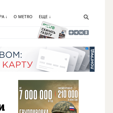
РА ↓
О METRO
ЕЩЕ ↓
и