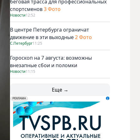
беговая трасса для профессиональных
спортсменов
3 Фото
Новости
12:52
В центре Петербурга ограничат
движение в эти выходные
2 Фото
С.Петербург
11:25
Гороскоп на 7 августа: возможны
внезапные сбои и поломки
Новости
11:15
Еще →
erid: LdtCK5udn
АО "ГАТР", ИНН: 7841320717
РЕКЛАМА