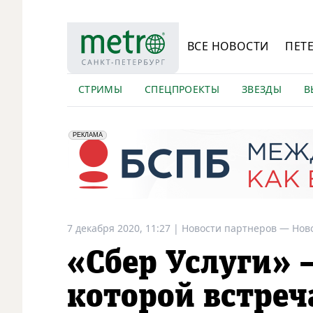
ВСЕ НОВОСТИ
ПЕТ
СТРИМЫ
СПЕЦПРОЕКТЫ
ЗВЕЗДЫ
В
erid: 2VfnxyFybV5
ПАО "Банк "Санкт-Петербург", ИНН: 7831000027
РЕКЛАМА
7 декабря 2020, 11:27
|
Новости партнеров —
Нов
«Сбер Услуги» 
которой встреч