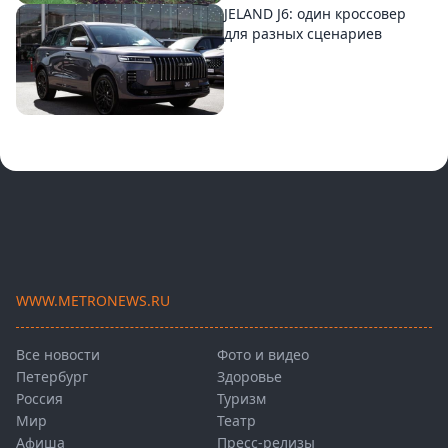
JELAND J6: один кроссовер
для разных сценариев
WWW.METRONEWS.RU
Все новости
Фото и видео
Петербург
Здоровье
Россия
Туризм
Мир
Театр
Афиша
Пресс-релизы