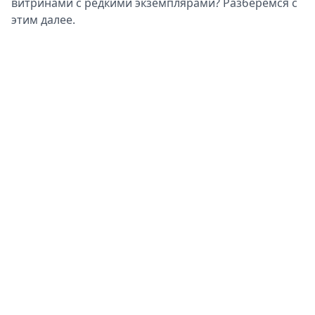
витринами с редкими экземплярами? Разберемся с
Спецпроекты
этим далее.
Звезды
Выборы
2026
Скачай
Metro