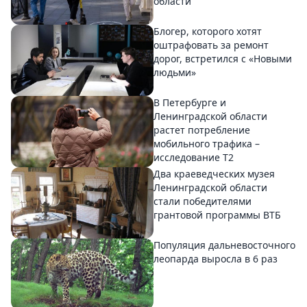
области
Блогер, которого хотят
оштрафовать за ремонт
дорог, встретился с «Новыми
людьми»
В Петербурге и
Ленинградской области
растет потребление
мобильного трафика –
исследование T2
Два краеведческих музея
Ленинградской области
стали победителями
грантовой программы ВТБ
Популяция дальневосточного
леопарда выросла в 6 раз