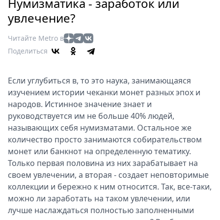
Петербург
Нумизматика - заработок или
Россия
увлечение?
Мир
Читайте Metro в
Здоровье
Поделиться
Еда
Туризм
Если углубиться в, то это наука, занимающаяся
Мода
изучением истории чеканки монет разных эпох и
Театр
народов. Истинное значение знает и
Кино
руководствуется им не больше 40% людей,
Афиша
называющих себя нумизматами. Остальное же
Книги
количество просто занимаются собирательством
Выставки
монет или банкнот на определенную тематику.
Только первая половина из них зарабатывает на
Пресс-
своем увлечении, а вторая - создает неповторимые
релизы
коллекции и бережно к ним относится. Так, все-таки,
О
можно ли заработать на таком увлечении, или
Metro
лучше наслаждаться полностью заполненными
Стримы