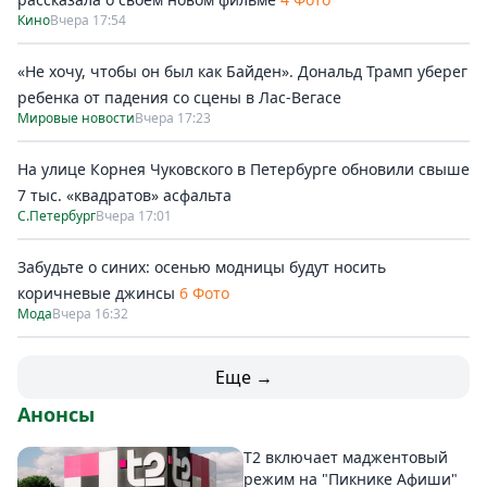
Кино
Вчера 17:54
«Не хочу, чтобы он был как Байден». Дональд Трамп уберег
ребенка от падения со сцены в Лас-Вегасе
Мировые новости
Вчера 17:23
На улице Корнея Чуковского в Петербурге обновили свыше
7 тыс. «квадратов» асфальта
С.Петербург
Вчера 17:01
Забудьте о синих: осенью модницы будут носить
коричневые джинсы
6 Фото
Мода
Вчера 16:32
Еще →
Анонсы
Т2 включает маджентовый
режим на "Пикнике Афиши"