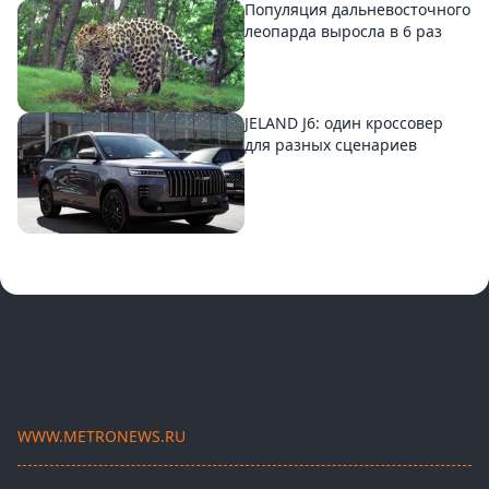
Популяция дальневосточного
леопарда выросла в 6 раз
JELAND J6: один кроссовер
для разных сценариев
WWW.METRONEWS.RU