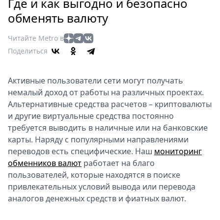
Петербург
Где и как выгодно и безопасно
Россия
обменять валюту
Мир
Читайте Metro в
Здоровье
Поделиться
Еда
Туризм
Активные пользователи сети могут получать
Мода
немалый доход от работы на различных проектах.
Театр
Альтернативные средства расчетов – криптовалюты
Кино
и другие виртуальные средства постоянно
Афиша
требуется выводить в наличные или на банковские
Книги
карты. Наряду с популярными направлениями
Выставки
переводов есть специфические. Наш
мониторинг
обменников валют
работает на благо
Пресс-
пользователей, которые находятся в поиске
релизы
привлекательных условий вывода или перевода
О
аналогов денежных средств и фиатных валют.
Metro
Стримы