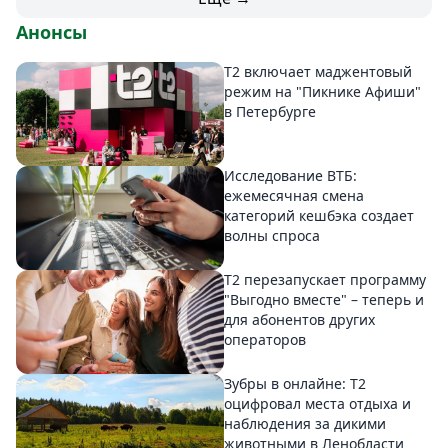
Анонсы
Т2 включает маджентовый
режим на "Пикнике Афиши"
в Петербурге
Исследование ВТБ:
ежемесячная смена
категорий кешбэка создает
волны спроса
Т2 перезапускает программу
"Выгодно вместе" – теперь и
для абонентов других
операторов
Зубры в онлайне: Т2
оцифровал места отдыха и
наблюдения за дикими
животными в Ленобласти