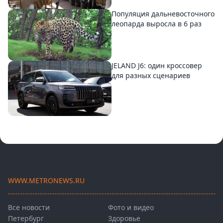
Популяция дальневосточного
леопарда выросла в 6 раз
JELAND J6: один кроссовер
для разных сценариев
WWW.METRONEWS.RU
Все новости
Фото и видео
Петербург
Здоровье