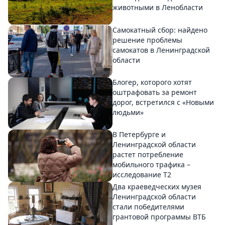
животными в Ленобласти
Самокатный сбор: найдено
решение проблемы
самокатов в Ленинградской
области
Блогер, которого хотят
оштрафовать за ремонт
дорог, встретился с «Новыми
людьми»
В Петербурге и
Ленинградской области
растет потребление
мобильного трафика –
исследование T2
Два краеведческих музея
Ленинградской области
стали победителями
грантовой программы ВТБ