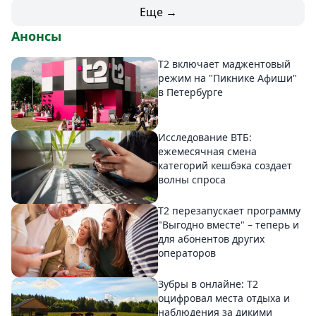
Еще →
Анонсы
Т2 включает маджентовый
режим на "Пикнике Афиши"
в Петербурге
Исследование ВТБ:
ежемесячная смена
категорий кешбэка создает
волны спроса
Т2 перезапускает программу
"Выгодно вместе" – теперь и
для абонентов других
операторов
Зубры в онлайне: Т2
оцифровал места отдыха и
наблюдения за дикими