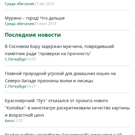
Среда обитания
27 авг 2019
Мурино – город! Что дальше
Среда обитания
25 июн 2019
Последние новости
В Сосновом Бору задержан мужчина, повредивший
памятник ради "проверки на прочность"
С.Петербург
16:55
Главной природной угрозой для домашних кошек на
Северо-Западе признаны волки и лисицы
С.Петербург
14:27
Красноярский "Луч" отказался от проката нового
"Колобка": в кинотеатре раскритиковали качество картины
и возрастной ценз
Кино
12:37
График работы вестибюля "Чкаловской" изменится с 10