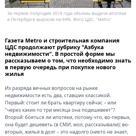
Спецпроекты
За первое полугодие 2018 года объёмы выдачи ипотеки
Звезды
в Петербурге выросли на 64%. Фото ЦДС, "Metro"
Выборы
2026
Скачай
Газета Metro и строительная компания
Metro
ЦДС продолжают рубрику "Азбука
недвижимости". В простой форме мы
рассказываем о том, что необходимо знать
в первую очередь при покупке нового
жилья
Из разряда вечных вопросов на рынке
недвижимости есть два, ставших классикой.
Первый: стоит ли брать квартиру сейчас – или
"через каких-то три месяца она подешевеет"?
Второй: бояться ли ипотеки, потому что, во-первых,
она будет дешеветь (в СМИ, мол, рассказывали); во-
вторых, жильё в долг – это надолго (никто не знает,