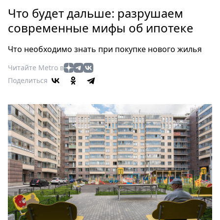
Петербург
Что будет дальше: разрушаем
Россия
современные мифы об ипотеке
Мир
Здоровье
Что необходимо знать при покупке нового жилья
Еда
Читайте Metro в
Туризм
Поделиться
Мода
Театр
Кино
Афиша
Книги
Выставки
Пресс-
релизы
О
Metro
Стримы