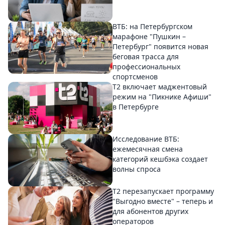
ВТБ: на Петербургском
марафоне "Пушкин –
Петербург" появится новая
беговая трасса для
профессиональных
спортсменов
Т2 включает маджентовый
режим на "Пикнике Афиши"
в Петербурге
Исследование ВТБ:
ежемесячная смена
категорий кешбэка создает
волны спроса
Т2 перезапускает программу
"Выгодно вместе" – теперь и
для абонентов других
операторов