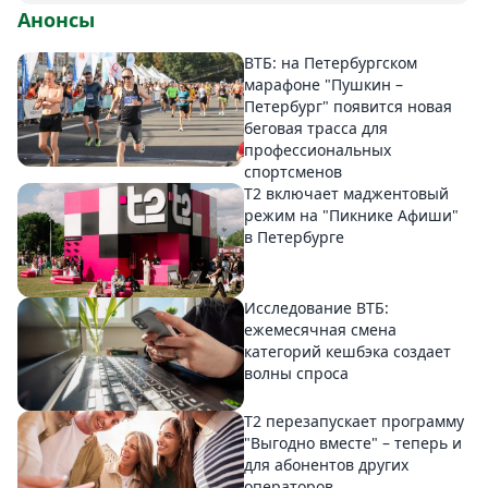
Анонсы
ВТБ: на Петербургском
марафоне "Пушкин –
Петербург" появится новая
беговая трасса для
профессиональных
спортсменов
Т2 включает маджентовый
режим на "Пикнике Афиши"
в Петербурге
Исследование ВТБ:
ежемесячная смена
категорий кешбэка создает
волны спроса
Т2 перезапускает программу
"Выгодно вместе" – теперь и
для абонентов других
операторов