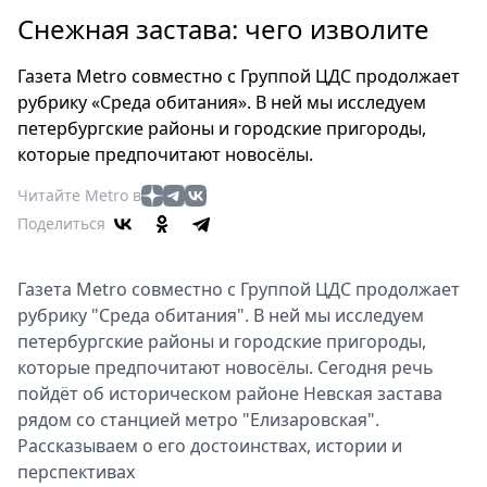
Петербург
Снежная застава: чего изволите
Россия
Мир
Газета Metro совместно с Группой ЦДС продолжает
Здоровье
рубрику «Среда обитания». В ней мы исследуем
Еда
петербургские районы и городские пригороды,
Туризм
которые предпочитают новосёлы.
Мода
Читайте Metro в
Театр
Поделиться
Кино
Афиша
Газета Metro совместно с Группой ЦДС продолжает
Книги
рубрику "Среда обитания". В ней мы исследуем
Выставки
петербургские районы и городские пригороды,
Пресс-
которые предпочитают новосёлы. Сегодня речь
пойдёт об историческом районе Невская застава
релизы
рядом со станцией метро "Елизаровская".
О
Рассказываем о его достоинствах, истории и
Metro
перспективах
Стримы