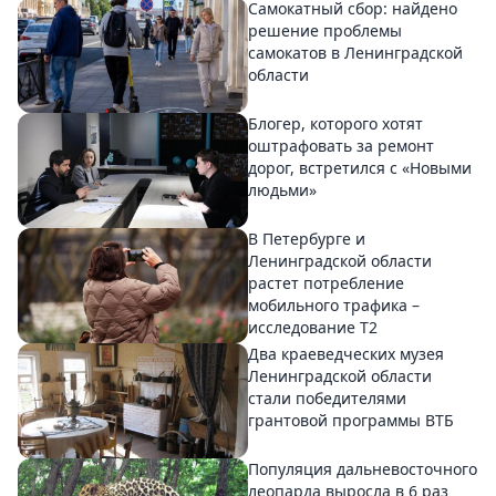
Самокатный сбор: найдено
решение проблемы
самокатов в Ленинградской
области
Блогер, которого хотят
оштрафовать за ремонт
дорог, встретился с «Новыми
людьми»
В Петербурге и
Ленинградской области
растет потребление
мобильного трафика –
исследование T2
Два краеведческих музея
Ленинградской области
стали победителями
грантовой программы ВТБ
Популяция дальневосточного
леопарда выросла в 6 раз