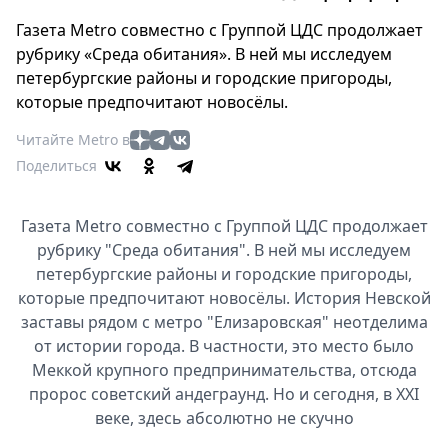
Петербург
Россия
Газета Metro совместно с Группой ЦДС продолжает
рубрику «Среда обитания». В ней мы исследуем
Мир
петербургские районы и городские пригороды,
Здоровье
которые предпочитают новосёлы.
Еда
Туризм
Читайте Metro в
Поделиться
Мода
Театр
Кино
Газета Metro совместно с Группой ЦДС продолжает
рубрику "Среда обитания". В ней мы исследуем
Афиша
петербургские районы и городские пригороды,
Книги
которые предпочитают новосёлы. История Невской
Выставки
заставы рядом с метро "Елизаровская" неотделима
Пресс-
от истории города. В частности, это место было
релизы
Меккой крупного предпринимательства, отсюда
О
пророс советский андеграунд. Но и сегодня, в XXI
веке, здесь абсолютно не скучно
Metro
Стримы