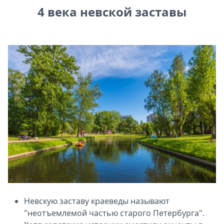
4 века невской заставы
Спецпроекты
Звезды
Выборы
2026
Скачай
Metro
Невскую заставу краеведы называют
"неотъемлемой частью старого Петербурга".