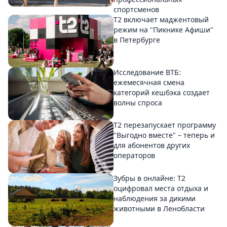
спортсменов
Т2 включает маджентовый
режим на "Пикнике Афиши"
в Петербурге
Исследование ВТБ:
ежемесячная смена
категорий кешбэка создает
волны спроса
Т2 перезапускает программу
"Выгодно вместе" – теперь и
для абонентов других
операторов
Зубры в онлайне: Т2
оцифровал места отдыха и
наблюдения за дикими
животными в Ленобласти