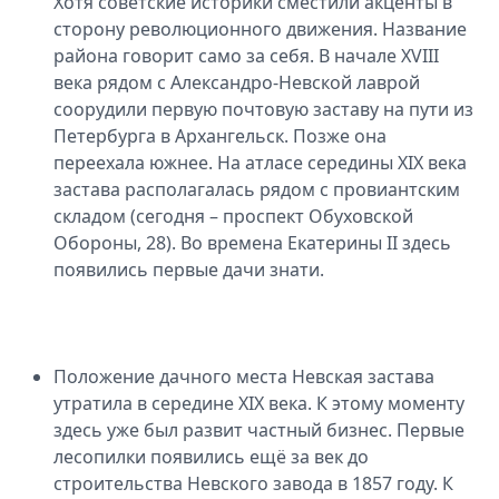
Хотя советские историки сместили акценты в
сторону революционного движе­ния. Название
района говорит само за себя. В начале XVIII
века рядом с Александро-Невской лаврой
соорудили первую почтовую заставу на пути из
Петербурга в Архангельск. Позже она
переехала южнее. На атласе середины XIX века
застава располага­лась рядом с провиантским
складом (сегодня – про­спект Обуховской
Обороны, 28). Во времена Екатерины II здесь
появились первые дачи знати.
Положение дачного места Невская застава
утратила в середине XIX века. К этому моменту
здесь уже был раз­вит частный бизнес. Первые
лесопилки появились ещё за век до
строительства Невского завода в 1857 году. К