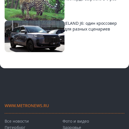
JELAND J6: один кроссовер
для разных сценариев
WWW.METRONEWS.RU
Все новости
Фото и видео
Петербург
Здоровье