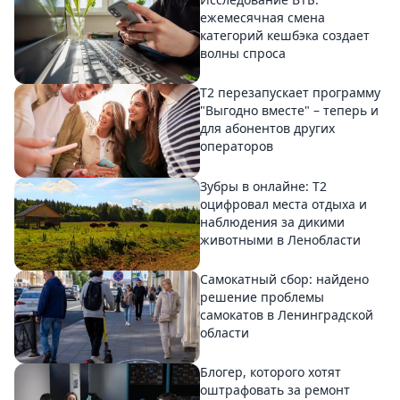
ежемесячная смена
категорий кешбэка создает
волны спроса
Т2 перезапускает программу
"Выгодно вместе" – теперь и
для абонентов других
операторов
Зубры в онлайне: Т2
оцифровал места отдыха и
наблюдения за дикими
животными в Ленобласти
Самокатный сбор: найдено
решение проблемы
самокатов в Ленинградской
области
Блогер, которого хотят
оштрафовать за ремонт