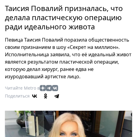
Петербург
Таисия Повалий призналась, что
Россия
делала пластическую операцию
Мир
ради идеального живота
Здоровье
Еда
Певица Таисия Повалий поразила общественность
Туризм
своим признанием в шоу «Секрет на миллион».
Мода
Исполнительница заявила, что её идеальный живот
Театр
является результатом пластической операции,
Кино
которую делал хирург, ранее едва не
изуродовавший артистке лицо.
Афиша
Книги
Читайте Metro в
Выставки
Поделиться
Пресс-
релизы
О
Metro
Стримы