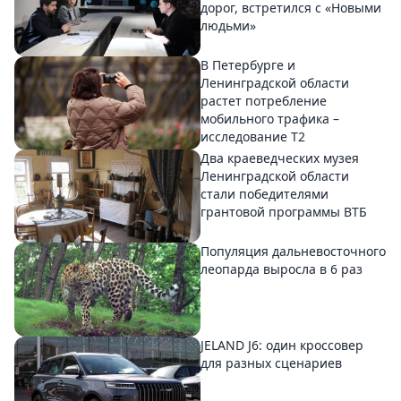
дорог, встретился с «Новыми
людьми»
В Петербурге и
Ленинградской области
растет потребление
мобильного трафика –
исследование T2
Два краеведческих музея
Ленинградской области
стали победителями
грантовой программы ВТБ
Популяция дальневосточного
леопарда выросла в 6 раз
JELAND J6: один кроссовер
для разных сценариев