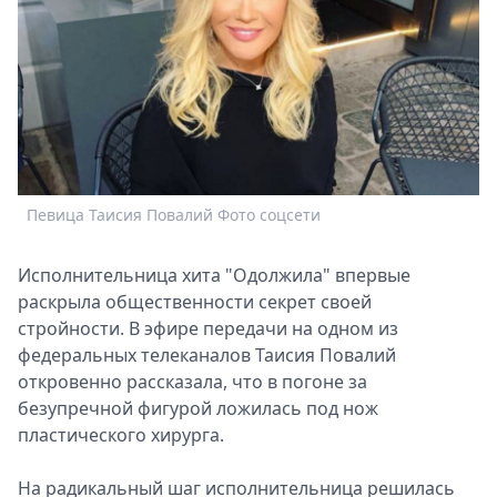
Спецпроекты
Звезды
Выборы
2026
Скачай
Metro
Певица Таисия Повалий Фото соцсети
Исполнительница хита "Одолжила" впервые
раскрыла общественности секрет своей
стройности. В эфире передачи на одном из
федеральных телеканалов Таисия Повалий
откровенно рассказала, что в погоне за
безупречной фигурой ложилась под нож
пластического хирурга.
На радикальный шаг исполнительница решилась