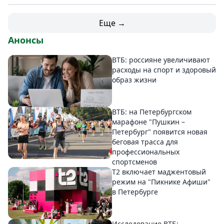
Еще →
Анонсы
ВТБ: россияне увеличивают
расходы на спорт и здоровый
образ жизни
ВТБ: на Петербургском
марафоне "Пушкин –
Петербург" появится новая
беговая трасса для
профессиональных
спортсменов
Т2 включает маджентовый
режим на "Пикнике Афиши"
в Петербурге
Исследование ВТБ: