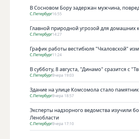
В Сосновом Бору задержан мужчина, повре
С.Петербург
16:55
Главной природной угрозой для домашних к
С.Петербург
14:27
График работы вестибюля "Чкаловской" изме
С.Петербург
11:24
В субботу, 8 августа, "Динамо" сразится с "Т
С.Петербург
Вчера 19:03
Здание на улице Комсомола стало памятни
С.Петербург
Вчера 18:57
Эксперты надзорного ведомства изучили бо
Ленобласти
С.Петербург
Вчера 17:10