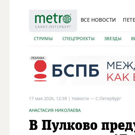
ВСЕ НОВОСТИ
ПЕТ
СТРИМЫ
СПЕЦПРОЕКТЫ
ЗВЕЗДЫ
В
erid: 2VfnxyFybV5
ПАО "Банк "Санкт-Петербург", ИНН: 7831000027
РЕКЛАМА
17 мая 2026, 12:39
|
Новости —
С.Петербург
АНАСТАСИЯ НИКОЛАЕВА
В Пулково пред