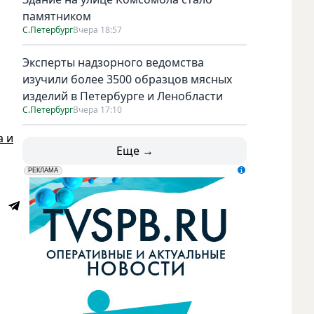
памятником
С.Петербург
Вчера 18:57
Эксперты надзорного ведомства
изучили более 3500 образцов мясных
изделий в Петербурге и Ленобласти
С.Петербург
Вчера 17:10
а и
Еще →
erid: LdtCK5udn
АО "ГАТР", ИНН: 7841320717
РЕКЛАМА