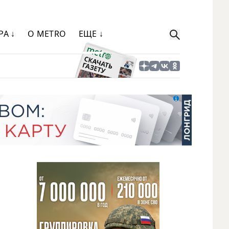
РА ↓
О METRO
ЕЩЕ ↓