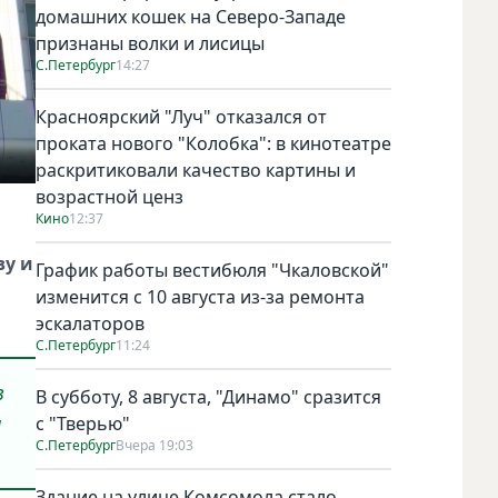
домашних кошек на Северо-Западе
признаны волки и лисицы
С.Петербург
14:27
Красноярский "Луч" отказался от
проката нового "Колобка": в кинотеатре
раскритиковали качество картины и
возрастной ценз
Кино
12:37
ву и
График работы вестибюля "Чкаловской"
изменится с 10 августа из-за ремонта
эскалаторов
С.Петербург
11:24
в
В субботу, 8 августа, "Динамо" сразится
я
с "Тверью"
С.Петербург
Вчера 19:03
Здание на улице Комсомола стало