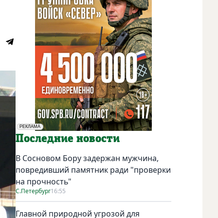
РЕКЛАМА
Социальная реклама
Последние новости
В Сосновом Бору задержан мужчина,
повредивший памятник ради "проверки
на прочность"
С.Петербург
16:55
Главной природной угрозой для