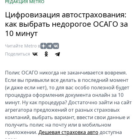
Петербург
РЕДАКЦИЯ METRO
Россия
Цифровизация автострахования:
Мир
как выбрать недорогое ОСАГО за
Здоровье
10 минут
Еда
Туризм
Читайте Metro в
Мода
Поделиться
Театр
Кино
Полис ОСАГО никогда не заканчивается вовремя.
Афиша
Если вы привыкли все делать в последний момент
Книги
(и даже если нет), то для вас особо полезной будет
процедура оформления документа онлайн за 10
Выставки
минут. Ну как процедура? Достаточно зайти на сайт
Пресс-
агрегатора предложений от разных страховых
релизы
компаний, выбрать вариант, ввести свои данные и
О
получить полис на почту или в мобильном
Metro
приложении.
Дешевая страховка авто
доступна
Стримы