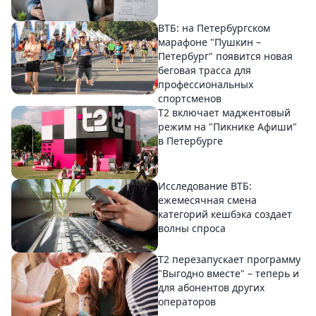
ВТБ: на Петербургском
марафоне "Пушкин –
Петербург" появится новая
беговая трасса для
профессиональных
спортсменов
Т2 включает маджентовый
режим на "Пикнике Афиши"
в Петербурге
Исследование ВТБ:
ежемесячная смена
категорий кешбэка создает
волны спроса
Т2 перезапускает программу
"Выгодно вместе" – теперь и
для абонентов других
операторов