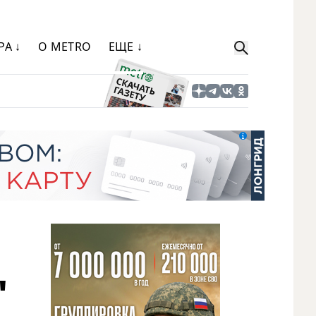
РА ↓
О METRO
ЕЩЕ ↓
"