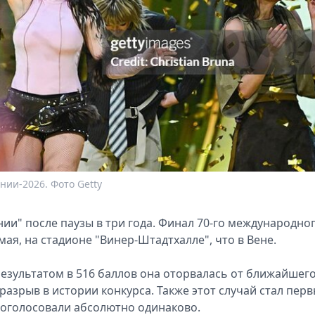
ии-2026. Фото Getty
ии" после паузы в три года. Финал 70-го международно
 мая, на стадионе "Винер-Штадтхалле", что в Вене.
езультатом в 516 баллов она оторвалась от ближайшег
разрыв в истории конкурса. Также этот случай стал пер
проголосовали абсолютно одинаково.