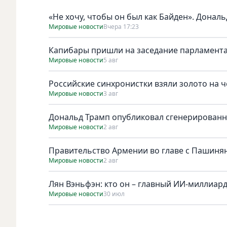
«Не хочу, чтобы он был как Байден». Дональ
Мировые новости
Вчера 17:23
Капибары пришли на заседание парламента
Мировые новости
5 авг
Российские синхронистки взяли золото на 
Мировые новости
3 авг
Дональд Трамп опубликовал сгенерирован
Мировые новости
2 авг
Правительство Армении во главе с Пашинян
Мировые новости
2 авг
Лян Вэньфэн: кто он – главный ИИ-миллиар
Мировые новости
30 июл