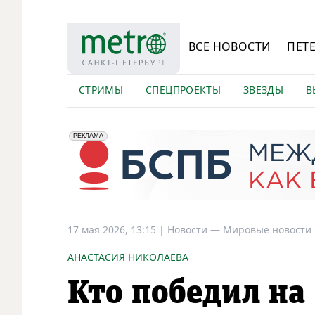
ВСЕ НОВОСТИ
ПЕТ
СТРИМЫ
СПЕЦПРОЕКТЫ
ЗВЕЗДЫ
В
erid: 2VfnxyFybV5
ПАО "Банк "Санкт-Петербург", ИНН: 7831000027
РЕКЛАМА
17 мая 2026, 13:15
|
Новости —
Мировые новости
АНАСТАСИЯ НИКОЛАЕВА
Кто победил на