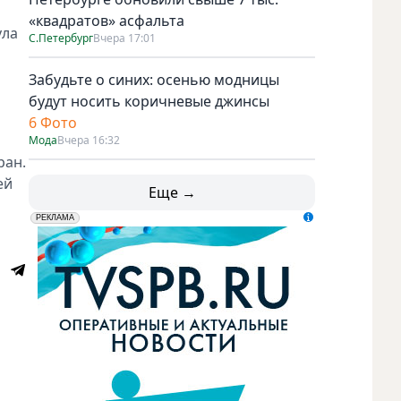
«квадратов» асфальта
ула
С.Петербург
Вчера 17:01
Забудьте о синих: осенью модницы
будут носить коричневые джинсы
6 Фото
Мода
Вчера 16:32
ран.
ей
Еще →
erid: LdtCK5udn
АО "ГАТР", ИНН: 7841320717
РЕКЛАМА