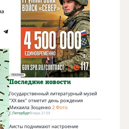
на
РЕКЛАМА
Социальная реклама
Последние новости
Государственный литературный музей
"ХХ век" отметит день рождения
Михаила Зощенко
2 Фото
С.Петербург
Вчера 21:59
Аисты поднимают настроение