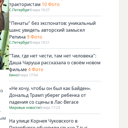
трактористам
10 Фото
С.Петербург
Вчера 19:27
"Пенаты" без экспонатов: уникальный
шанс увидеть авторский замысел
Репина
9 Фото
С.Петербург
Вчера 19:21
"Там, где нет чести, там нет человека":
Даша Чаруша рассказала о своём новом
фильме
4 Фото
Кино
Вчера 17:54
«Не хочу, чтобы он был как Байден».
го
Дональд Трамп уберег ребенка от
падения со сцены в Лас-Вегасе
Мировые новости
Вчера 17:23
о
вым
На улице Корнея Чуковского в
Петербурге обновили свыше 7 тыс.