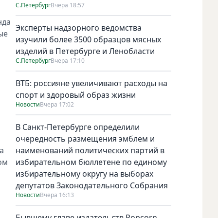
С.Петербург
Вчера 18:57
нда
Эксперты надзорного ведомства
ые
изучили более 3500 образцов мясных
изделий в Петербурге и Ленобласти
С.Петербург
Вчера 17:10
ВТБ: россияне увеличивают расходы на
спорт и здоровый образ жизни
Новости
Вчера 17:02
В Санкт-Петербурге определили
очередность размещения эмблем и
а
наименований политических партий в
ом
избирательном бюллетене по единому
избирательному округу на выборах
депутатов Законодательного Собрания
Новости
Вчера 16:13
Бывшему главе издательств Popcorn