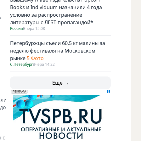
Books и Individuum назначили 4 года
условно за распространение
ь
литературы с ЛГБТ-пропагандой*
Россия
Вчера 15:08
Петербуржцы съели 60,5 кг малины за
неделю фестиваля на Московском
рынке
5 Фото
С.Петербург
Вчера 14:22
Еще →
erid: LdtCK5udn
АО "ГАТР", ИНН: 7841320717
РЕКЛАМА
сли
 до
 с