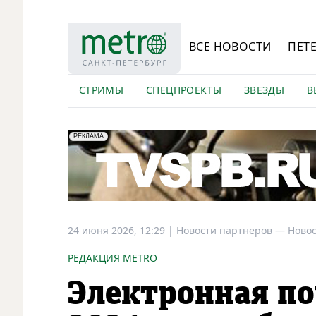
ВСЕ НОВОСТИ
ПЕТ
СТРИМЫ
СПЕЦПРОЕКТЫ
ЗВЕЗДЫ
В
erid: LdtCK5Efv
АО "ГАТР", ИНН: 7841320717
РЕКЛАМА
24 июня 2026, 12:29
|
Новости партнеров —
Новос
РЕДАКЦИЯ METRO
Электронная по