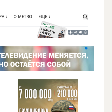
РА ↓
О METRO
ЕЩЕ ↓