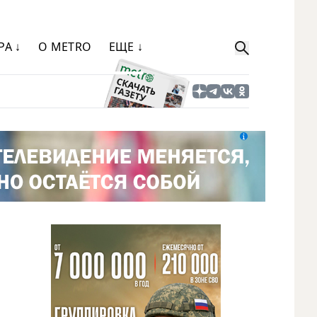
РА ↓
О METRO
ЕЩЕ ↓