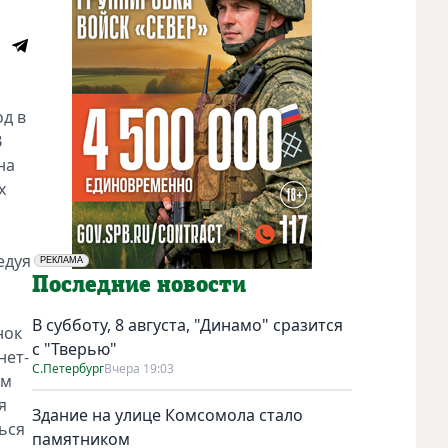
од в
В
на
х
едуя
РЕКЛАМА
Социальная реклама
Последние новости
В субботу, 8 августа, "Динамо" сразится
нок
с "Тверью"
нет-
С.Петербург
Вчера 19:03
ям
я
Здание на улице Комсомола стало
ься
памятником