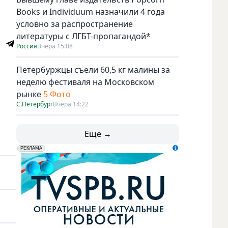
Books и Individuum назначили 4 года
условно за распространение
литературы с ЛГБТ-пропагандой*
Россия
Вчера 15:08
Петербуржцы съели 60,5 кг малины за
неделю фестиваля на Московском
рынке
5 Фото
С.Петербург
Вчера 14:22
Еще →
erid: LdtCK5udn
АО "ГАТР", ИНН: 7841320717
РЕКЛАМА