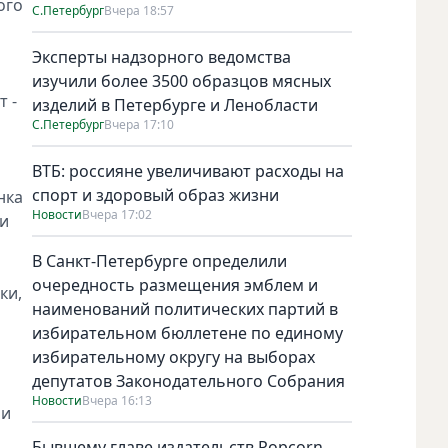
ого
С.Петербург
Вчера 18:57
Эксперты надзорного ведомства
изучили более 3500 образцов мясных
т -
изделий в Петербурге и Ленобласти
С.Петербург
Вчера 17:10
ВТБ: россияне увеличивают расходы на
спорт и здоровый образ жизни
нка
Новости
Вчера 17:02
ки
В Санкт-Петербурге определили
очередность размещения эмблем и
ки,
наименований политических партий в
избирательном бюллетене по единому
избирательному округу на выборах
депутатов Законодательного Собрания
Новости
Вчера 16:13
ли
Бывшему главе издательств Popcorn