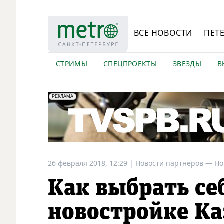
ВСЕ НОВОСТИ
ПЕТ
СТРИМЫ
СПЕЦПРОЕКТЫ
ЗВЕЗДЫ
В
erid: LdtCK5Efv
АО "ГАТР", ИНН: 7841320717
РЕКЛАМА
26 февраля 2018, 12:29
|
Новости партнеров —
Но
Как выбрать се
новостройке Ка