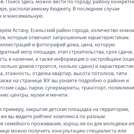
. Поиск здесь можно вести по городу, району конкретн
ире, располагаемому бюджету. В последнем случае
к и максимальную.
ерём Астану, Есильский район города, количество комна
мов, которые отвечают запрошенным характеристикам.
я иллюстраций и фотографий дома, цена, которую
адратный метр площади, этап строительства, срок сдачи,
есть в наличии, а также информация о застройщике (оце
 сколько домов строится, сколько сдано) и характеристи
, этажность, отделка квартир, высота потолков, типа
Также на странице ЖК вы узнаете подробно о районе и
етские сады, парки, супермаркеты, транспорт, поликлини
нес-центры, музеи и мечети.
 примеру, закрытая детская площадка на территории,
 же вы видите рейтинг комплекса по разным
ля семейного проживания, хорош ли он для молодёжи и
нице можно получить консультацию специалиста или