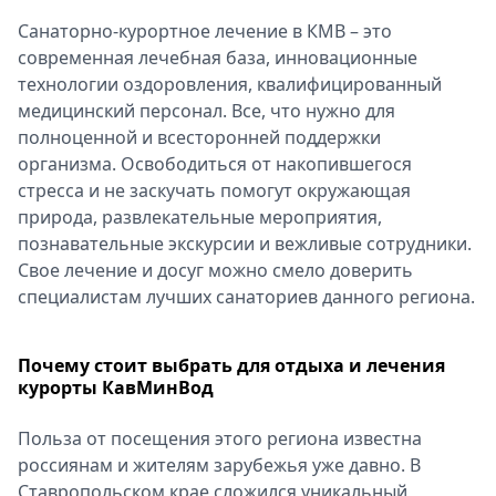
Спецпроекты
Санаторно-курортное лечение в КМВ – это
Звезды
современная лечебная база, инновационные
Выборы
технологии оздоровления, квалифицированный
2026
медицинский персонал. Все, что нужно для
Скачай
полноценной и всесторонней поддержки
Metro
организма. Освободиться от накопившегося
стресса и не заскучать помогут окружающая
природа, развлекательные мероприятия,
познавательные экскурсии и вежливые сотрудники.
Свое лечение и досуг можно смело доверить
специалистам лучших санаториев данного региона.
Почему стоит выбрать для отдыха и лечения
курорты КавМинВод
Польза от посещения этого региона известна
россиянам и жителям зарубежья уже давно. В
Ставропольском крае сложился уникальный