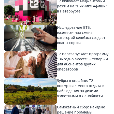
Т2 включает маджентовый
режим на "Пикнике Афиши"
в Петербурге
Исследование ВТБ:
ежемесячная смена
категорий кешбэка создает
волны спроса
Т2 перезапускает программу
"Выгодно вместе" – теперь и
для абонентов других
операторов
Зубры в онлайне: Т2
оцифровал места отдыха и
наблюдения за дикими
животными в Ленобласти
Самокатный сбор: найдено
решение проблемы