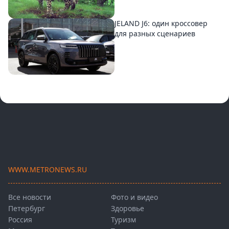
JELAND J6: один кроссовер
для разных сценариев
WWW.METRONEWS.RU
Все новости
Фото и видео
Петербург
Здоровье
Россия
Туризм