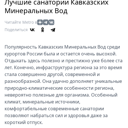
Петербург
Лучшие санатории Кавказских
Россия
Минеральных Вод
Мир
Читайте Metro в
Здоровье
Поделиться
Еда
Туризм
Популярность Кавказских Минеральных Вод среди
Мода
курортов России была и остается очень высокой.
Театр
Отдыхать здесь полезно и престижно уже более ста
Кино
лет. Конечно, инфраструктура региона за это время
Афиша
стала совершенно другой, современной и
Книги
разнообразной. Она удачно дополняет уникальные
Выставки
природно-климатические особенности региона,
невероятно полезные для организма. Особенный
Пресс-
климат, минеральные источники,
релизы
комфортабельные современные санатории
О
позволяют набраться сил и здоровья даже за
Metro
короткий отпуск.
Стримы