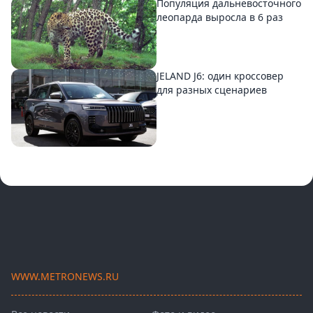
Популяция дальневосточного
леопарда выросла в 6 раз
JELAND J6: один кроссовер
для разных сценариев
WWW.METRONEWS.RU