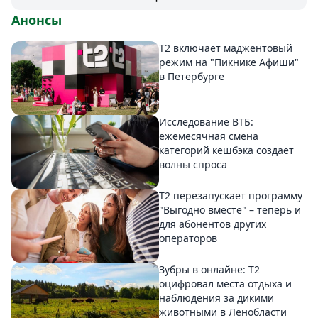
Анонсы
Т2 включает маджентовый
режим на "Пикнике Афиши"
в Петербурге
Исследование ВТБ:
ежемесячная смена
категорий кешбэка создает
волны спроса
Т2 перезапускает программу
"Выгодно вместе" – теперь и
для абонентов других
операторов
Зубры в онлайне: Т2
оцифровал места отдыха и
наблюдения за дикими
животными в Ленобласти