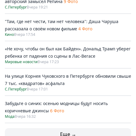
авторский замысел Репина
9 Фото
С.Петербург
Вчера 19:21
"Там, где нет чести, там нет человека": Даша Чаруша
рассказала о своём новом фильме
4 Фото
Кино
Вчера 17:54
«Не хочу, чтобы он был как Байден». Дональд Трамп уберег
ребенка от падения со сцены в Лас-Вегасе
Мировые новости
Вчера 17:23
На улице Корнея Чуковского в Петербурге обновили свыше
7 тыс. «квадратов» асфальта
С.Петербург
Вчера 17:01
Забудьте о синих: осенью модницы будут носить
коричневые джинсы
6 Фото
Мода
Вчера 16:32
Еще →