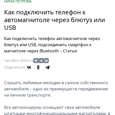
Петербург
НИНА ПЕТРОВА
Россия
Как подключить телефон к
Мир
автомагнитоле через блютуз или
Здоровье
USB
Еда
Туризм
Как подключить телефон автомагнитоле через
Мода
блютуз или USB, подсоединить смартфон к
Театр
магнитоле через Bluetooth – Статья
Кино
Читайте Metro в
Афиша
Поделиться
Книги
Выставки
Слушать любимые мелодии в салоне собственного
Пресс-
автомобиля – одно из преимуществ передвижения
релизы
на личном транспорте.
О
Все автоконцерны оснащают свои автомобили
Metro
штатными многофункциональными магнитолами, в
Стримы