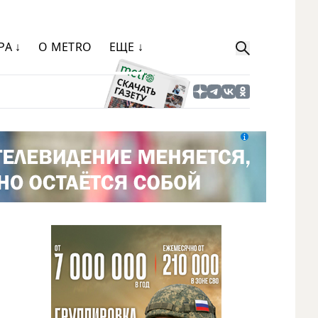
РА ↓
О METRO
ЕЩЕ ↓