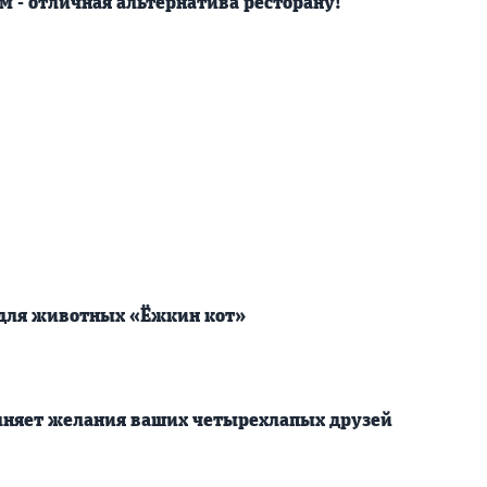
м - отличная альтернатива ресторану!
 для животных «Ёжкин кот»
лняет желания ваших четырехлапых друзей