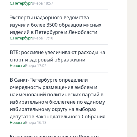
С.Петербург
Вчера 18:57
Эксперты надзорного ведомства
изучили более 3500 образцов мясных
изделий в Петербурге и Ленобласти
С.Петербург
Вчера 17:10
ВТБ: россияне увеличивают расходы на
спорт и здоровый образ жизни
Новости
Вчера 17:02
В Санкт-Петербурге определили
очередность размещения эмблем и
наименований политических партий в
избирательном бюллетене по единому
избирательному округу на выборах
депутатов Законодательного Собрания
Новости
Вчера 16:13
Бывшему главе издательств Popcorn