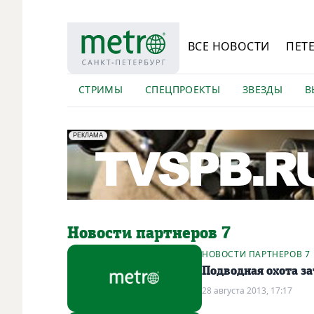
ВСЕ НОВОСТИ
ПЕТ
СТРИМЫ
СПЕЦПРОЕКТЫ
ЗВЕЗДЫ
В
erid: LdtCK5Efv
АО "ГАТР", ИНН: 7841320717
РЕКЛАМА
Новости партнеров 7
НОВОСТИ ПАРТНЕРОВ 7
Подводная охота за
28 августа 2013, 17:17