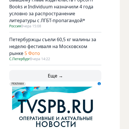
Books и Individuum назначили 4 года
условно за распространение
литературы с ЛГБТ-пропагандой*
Россия
Вчера 15:08
Петербуржцы съели 60,5 кг малины за
неделю фестиваля на Московском
рынке
5 Фото
С.Петербург
Вчера 14:22
Еще →
!
erid: LdtCK5udn
АО "ГАТР", ИНН: 7841320717
РЕКЛАМА