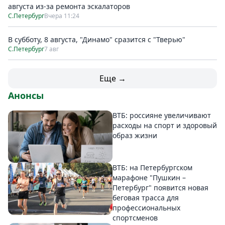
августа из-за ремонта эскалаторов
С.Петербург
Вчера 11:24
В субботу, 8 августа, "Динамо" сразится с "Тверью"
С.Петербург
7 авг
Еще →
Анонсы
ВТБ: россияне увеличивают
расходы на спорт и здоровый
образ жизни
ВТБ: на Петербургском
марафоне "Пушкин –
Петербург" появится новая
беговая трасса для
профессиональных
спортсменов