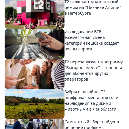
Т2 включает маджентовый
режим на "Пикнике Афиши"
в Петербурге
Исследование ВТБ:
ежемесячная смена
категорий кешбэка создает
волны спроса
Т2 перезапускает программу
"Выгодно вместе" – теперь и
для абонентов других
операторов
Зубры в онлайне: Т2
оцифровал места отдыха и
наблюдения за дикими
животными в Ленобласти
Самокатный сбор: найдено
решение проблемы