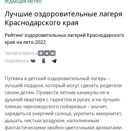
Петербург
РЕДАКЦИЯ METRO
Россия
Лучшие оздоровительные лагеря
Мир
Краснодарского края
Здоровье
Еда
Рейтинг оздоровительных лагерей Краснодарского
Туризм
края на лето-2022
Мода
Читайте Metro в
Театр
Поделиться
Кино
Афиша
Путевка в детский оздоровительный лагерь –
Книги
лучший подарок, который могут сделать родители
Выставки
своим детям. Провести летние каникулы не в
Пресс-
душной квартире с гаджетом в руках, а на лучших
релизы
пляжах черноморского побережья – значит,
зарядиться энергией солнца, укрепить иммунитет,
О
дышать чистым воздухом, наполненным
Metro
фантастическими хвойно-цветочными ароматами.
Стримы