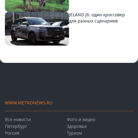
JELAND J6: один кроссовер
для разных сценариев
WWW.METRONEWS.RU
Все новости
Фото и видео
Петербург
Здоровье
Россия
Туризм