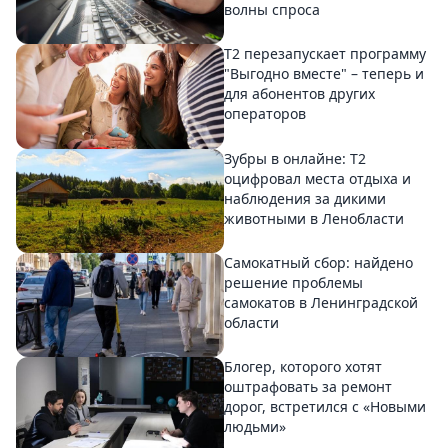
волны спроса
Т2 перезапускает программу
"Выгодно вместе" – теперь и
для абонентов других
операторов
Зубры в онлайне: Т2
оцифровал места отдыха и
наблюдения за дикими
животными в Ленобласти
Самокатный сбор: найдено
решение проблемы
самокатов в Ленинградской
области
Блогер, которого хотят
оштрафовать за ремонт
дорог, встретился с «Новыми
людьми»