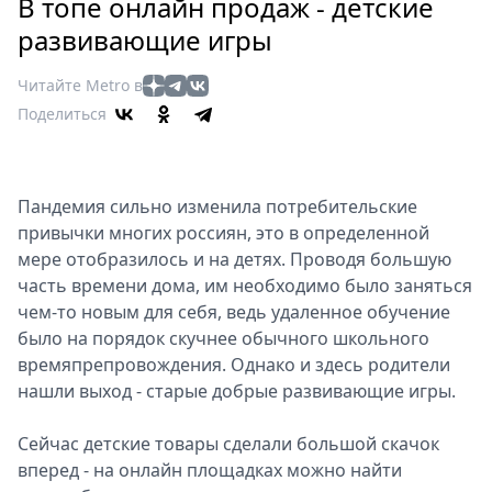
Петербург
В топе онлайн продаж - детские
Россия
развивающие игры
Мир
Читайте Metro в
Здоровье
Поделиться
Еда
Туризм
Мода
Пандемия сильно изменила потребительские
Театр
привычки многих россиян, это в определенной
Кино
мере отобразилось и на детях. Проводя большую
Афиша
часть времени дома, им необходимо было заняться
Книги
чем-то новым для себя, ведь удаленное обучение
Выставки
было на порядок скучнее обычного школьного
времяпрепровождения. Однако и здесь родители
Пресс-
нашли выход - старые добрые развивающие игры.
релизы
О
Сейчас детские товары сделали большой скачок
Metro
вперед - на онлайн площадках можно найти
Стримы