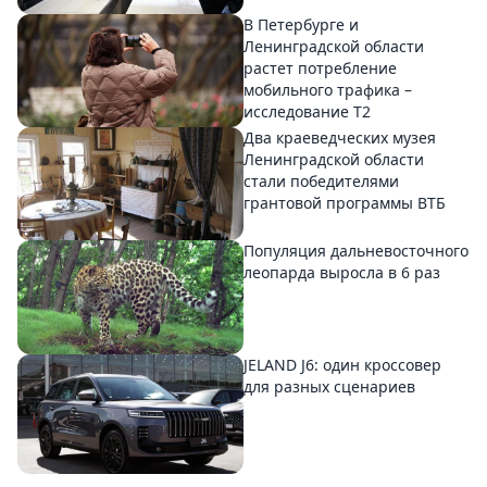
В Петербурге и
Ленинградской области
растет потребление
мобильного трафика –
исследование T2
Два краеведческих музея
Ленинградской области
стали победителями
грантовой программы ВТБ
Популяция дальневосточного
леопарда выросла в 6 раз
JELAND J6: один кроссовер
для разных сценариев