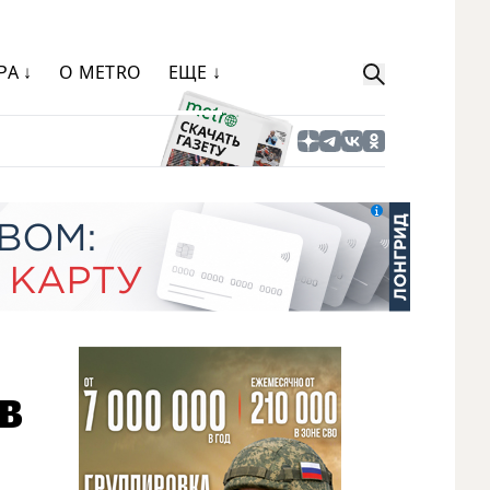
РА ↓
О METRO
ЕЩЕ ↓
в