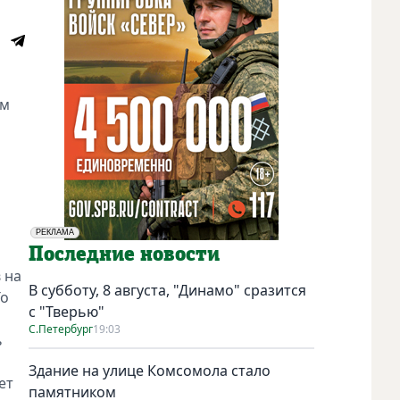
ом
РЕКЛАМА
Социальная реклама
Последние новости
 на
В субботу, 8 августа, "Динамо" сразится
То
с "Тверью"
С.Петербург
19:03
ь
Здание на улице Комсомола стало
ет
памятником