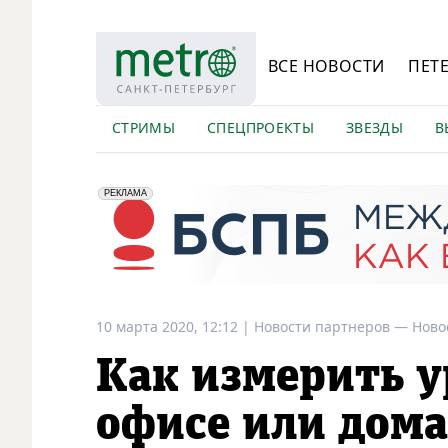
ВСЕ НОВОСТИ
ПЕТ
СТРИМЫ
СПЕЦПРОЕКТЫ
ЗВЕЗДЫ
В
erid: 2VfnxyFybV5
ПАО "Банк "Санкт-Петербург", ИНН: 7831000027
РЕКЛАМА
10 марта 2020, 12:12
|
Новости партнеров —
Ново
Как измерить у
офисе или дома