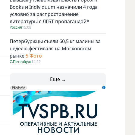
Books и Individuum назначили 4 года
условно за распространение
литературы с ЛГБТ-пропагандой*
Россия
15:08
Петербуржцы съели 60,5 кг малины за
неделю фестиваля на Московском
рынке
5 Фото
С.Петербург
14:22
Еще →
erid: LdtCK5udn
АО "ГАТР", ИНН: 7841320717
РЕКЛАМА