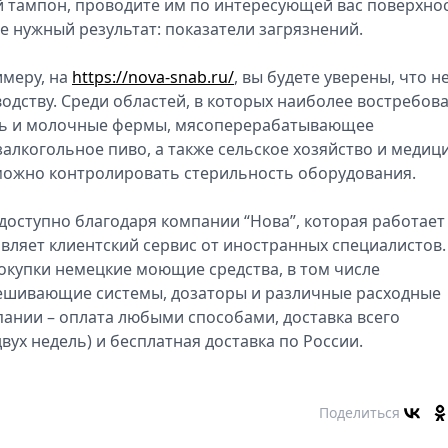
й тампон, проводите им по интересующей вас поверхнос
те нужный результат: показатели загрязнений.
имеру, на
https://nova-snab.ru/
, вы будете уверены, что н
одству. Среди областей, в которых наиболее востребов
ь и молочные фермы, мясоперерабатывающее
залкогольное пиво, а также сельское хозяйство и медиц
можно контролировать стерильность оборудования.
оступно благодаря компании “Нова”, которая работает
ляет клиентский сервис от иностранных специалистов.
окупки немецкие моющие средства, в том числе
ешивающие системы, дозаторы и различные расходные
ании – оплата любыми способами, доставка всего
вух недель) и бесплатная доставка по России.
Поделиться