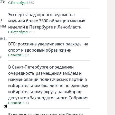
ти,
С.Петербург
18:57
Эксперты надзорного ведомства
ет
изучили более 3500 образцов мясных
аны
изделий в Петербурге и Ленобласти
С.Петербург
17:10
ина.
ВТБ: россияне увеличивают расходы на
спорт и здоровый образ жизни
Новости
17:02
 с
В Санкт-Петербурге определили
очередность размещения эмблем и
наименований политических партий в
избирательном бюллетене по единому
избирательному округу на выборах
депутатов Законодательного Собрания
Новости
16:13
Бывшему главе издательств Popcorn