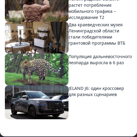
растет потребление
мобильного трафика –
исследование T2
Два краеведческих музея
Ленинградской области
стали победителями
грантовой программы ВТБ
Популяция дальневосточного
леопарда выросла в 6 раз
JELAND J6: один кроссовер
для разных сценариев