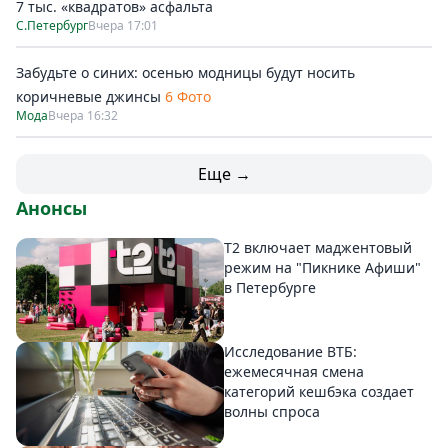
7 тыс. «квадратов» асфальта
С.Петербург
Вчера 17:01
Забудьте о синих: осенью модницы будут носить
коричневые джинсы
6 Фото
Мода
Вчера 16:32
Еще →
Анонсы
Т2 включает маджентовый
режим на "Пикнике Афиши"
в Петербурге
Исследование ВТБ:
ежемесячная смена
категорий кешбэка создает
волны спроса