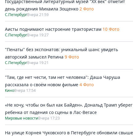
Государственный литературный музей "ХХ век" отметит
день рождения Михаила Зощенко
2 Фото
С.Петербург
Вчера 21:59
Аисты поднимают настроение трактористам
10 Фото
С.Петербург
Вчера 19:27
"Пенаты" без экспонатов: уникальный шанс увидеть
авторский замысел Репина
9 Фото
С.Петербург
Вчера 19:21
"Там, где нет чести, там нет человека": Даша Чаруша
рассказала о своём новом фильме
4 Фото
Кино
Вчера 17:54
«Не хочу, чтобы он был как Байден». Дональд Трамп уберег
ребенка от падения со сцены в Лас-Вегасе
Мировые новости
Вчера 17:23
На улице Корнея Чуковского в Петербурге обновили свыше