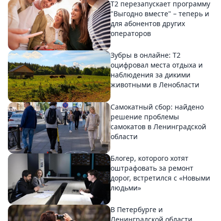
Т2 перезапускает программу
"Выгодно вместе" – теперь и
для абонентов других
операторов
Зубры в онлайне: Т2
оцифровал места отдыха и
наблюдения за дикими
животными в Ленобласти
Самокатный сбор: найдено
решение проблемы
самокатов в Ленинградской
области
Блогер, которого хотят
оштрафовать за ремонт
дорог, встретился с «Новыми
людьми»
В Петербурге и
Ленинградской области