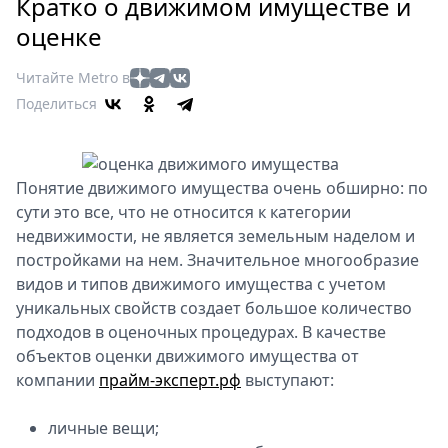
Петербург
Кратко о движимом имуществе и
Россия
оценке
Мир
Читайте Metro в
Здоровье
Поделиться
Еда
Туризм
Мода
Понятие движимого имущества очень обширно: по
Театр
сути это все, что не относится к категории
Кино
недвижимости, не является земельным наделом и
Афиша
постройками на нем. Значительное многообразие
Книги
видов и типов движимого имущества с учетом
Выставки
уникальных свойств создает большое количество
подходов в оценочных процедурах. В качестве
Пресс-
объектов оценки движимого имущества от
релизы
компании
прайм-эксперт.рф
выступают:
О
Metro
личные вещи;
Стримы