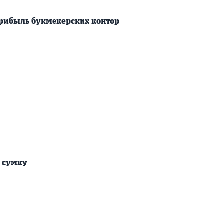
2
рибыль букмекерских контор
2
2
2
 сумку
2