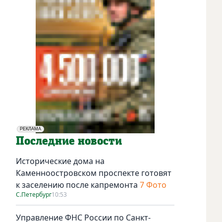
РЕКЛАМА
Социальная реклама
Последние новости
Исторические дома на
Каменноостровском проспекте готовят
к заселению после капремонта
7 Фото
С.Петербург
10:53
Управление ФНС России по Санкт-