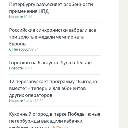
Петербургу разъясняет особенности
применения НПД
Новости
10:19
Российские синхронистки забрали все
три золотые медали чемпионата
Европы
С.Петербург
09:34
Гороскоп на 6 августа: Луна в Тельце
Новости
09:07
Т2 перезапускает программу "Выгодно
вместе" – теперь и для абонентов
других операторов
Новости
Вчера 18:32
Кухонный огород в парке Победы: юные
петербуржцы высадили кабачки,
клубнику и томаты
6 Фото