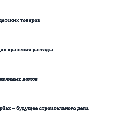
2
детских товаров
2
ля хранения рассады
2
евянных домов
2
рбах – будущее строительного дела
2