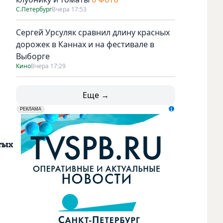
С.Петербург
Вчера 17:53
Сергей Урсуляк сравнил длину красных
дорожек в Каннах и на фестивале в
Выборге
Кино
Вчера 17:29
Еще →
erid: LdtCK5udn
АО "ГАТР", ИНН: 7841320717
РЕКЛАМА
тых