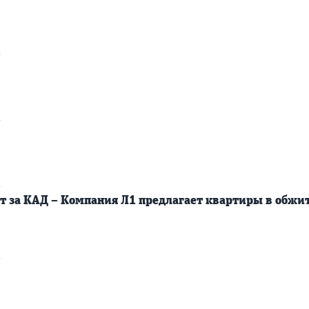
2
2
2
т за КАД – Компания Л1 предлагает квартиры в обжи
2