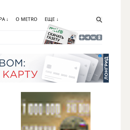
РА ↓
О METRO
ЕЩЕ ↓