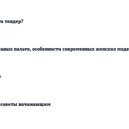
2
ти тендер?
2
ных пальто, особенности современных женских мод
2
у
2
 советы начинающим
2