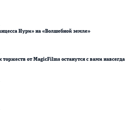
2
нцесса Нури» на «Волшебной земле»
2
 торжеств от MagicFilms останутся с вами навсегда
2
2