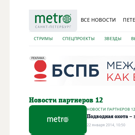
ВСЕ НОВОСТИ
ПЕТ
СТРИМЫ
СПЕЦПРОЕКТЫ
ЗВЕЗДЫ
В
erid: 2VfnxyFybV5
ПАО "Банк "Санкт-Петербург", ИНН: 7831000027
РЕКЛАМА
Новости партнеров 12
НОВОСТИ ПАРТНЕРОВ 1
Подводная охота –
22 января 2014, 10:50