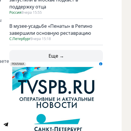
поддержку отца
Россия
Вчера 15:55
ы
В музее-усадьбе «Пенаты» в Репино
завершили основную реставрацию
С.Петербург
Вчера 15:18
Еще →
аете
erid: LdtCK5udn
АО "ГАТР", ИНН: 7841320717
РЕКЛАМА