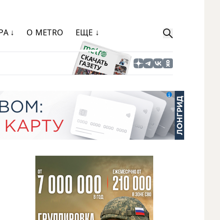
РА ↓
О METRO
ЕЩЕ ↓