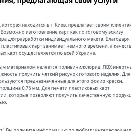
ния, предлагающая свои услуги
оторая находится в г. Киев, предлагает своим клиента
. Возможно изготовление карт как по готовому эскизу
нера для разработки индивидуального макета. Благодаря
пластиковых карт занимает немного времени, а качест
вых карт осуществляется по всей Украине.
ным материалом является поливинилхлорид. ПВХ инертн
жность получить четкий рисунок готового изделия. Для
пользуются предназначенные для этого фолио краски.
 толщина 0,76 мм. Для печати пластиковых карт
ии, которые позволяют получить качественную продук
ью.
т" Вы получите информацию по любому интересующем