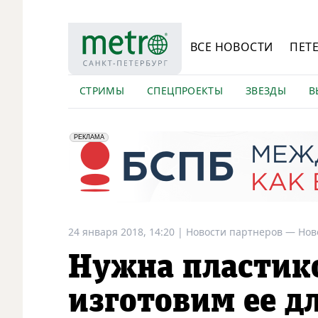
ВСЕ НОВОСТИ
ПЕТ
СТРИМЫ
СПЕЦПРОЕКТЫ
ЗВЕЗДЫ
В
erid: 2VfnxyFybV5
ПАО "Банк "Санкт-Петербург", ИНН: 7831000027
РЕКЛАМА
24 января 2018, 14:20
|
Новости партнеров —
Нов
Нужна пластик
изготовим ее дл