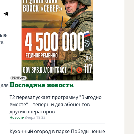
вые
е.
РЕКЛАМА
Социальная реклама
Последние новости
 для
Т2 перезапускает программу "Выгодно
вместе" – теперь и для абонентов
других операторов
Новости
Вчера 18:32
Кухонный огород в парке Победы: юные