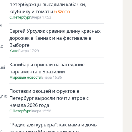
петербуржцы высадили кабачки,
клубнику и томаты
6 Фото
С.Петербург
Вчера 17:53
м
Сергей Урсуляк сравнил длину красных
дорожек в Каннах и на фестивале в
Выборге
во
Кино
Вчера 17:29
Капибары пришли на заседание
ый
парламента в Бразилии
Мировые новости
Вчера 16:36
Поставки овощей и фруктов в
цию,
Петербург выросли почти втрое с
начала 2026 года
С.Петербург
Вчера 15:58
"Радио для курьера": как мама и дочь
у
запустили в Москве подкаст в