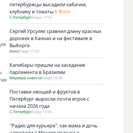
петербуржцы высадили кабачки,
клубнику и томаты
6 Фото
С.Петербург
Вчера 17:53
Сергей Урсуляк сравнил длину красных
дорожек в Каннах и на фестивале в
для
Выборге
Кино
Вчера 17:29
Капибары пришли на заседание
парламента в Бразилии
о
Мировые новости
Вчера 16:36
тие
Поставки овощей и фруктов в
Петербург выросли почти втрое с
начала 2026 года
С.Петербург
Вчера 15:58
"Радио для курьера": как мама и дочь
запустили в Москве подкаст в