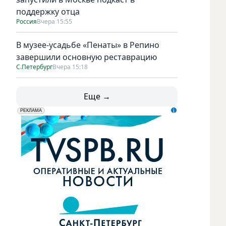
поддержку отца
Россия
Вчера 15:55
В музее-усадьбе «Пенаты» в Репино
завершили основную реставрацию
С.Петербург
Вчера 15:18
Еще →
erid: LdtCK5udn
АО "ГАТР", ИНН: 7841320717
РЕКЛАМА