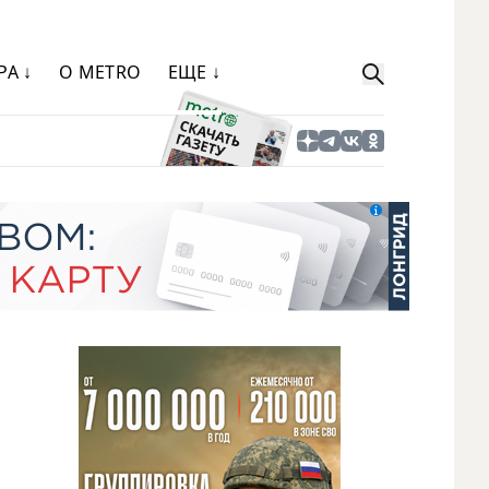
РА ↓
О METRO
ЕЩЕ ↓