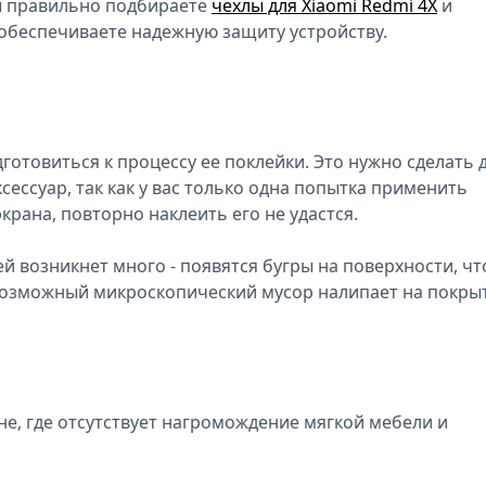
 вы правильно подбираете
чехлы для Xiaomi Redmi 4X
и
 обеспечиваете надежную защиту устройству.
дготовиться к процессу ее поклейки. Это нужно сделать 
сессуар, так как у вас только одна попытка применить
 экрана, повторно наклеить его не удастся.
й возникнет много - появятся бугры на поверхности, чт
евозможный микроскопический мусор налипает на покры
хне, где отсутствует нагромождение мягкой мебели и