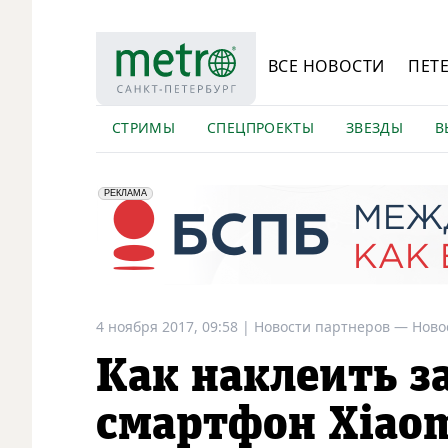
ВСЕ НОВОСТИ
ПЕТ
СТРИМЫ
СПЕЦПРОЕКТЫ
ЗВЕЗДЫ
В
erid: 2VfnxyFybV5
ПАО "Банк "Санкт-Петербург", ИНН: 7831000027
РЕКЛАМА
4 ноября 2017, 09:58
|
Новости партнеров —
Ново
Как наклеить з
смартфон Xiaom