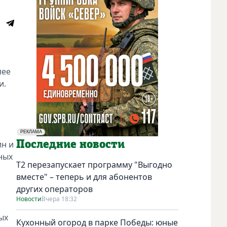
лее
и.
РЕКЛАМА
Социальная реклама
Последние новости
ин и
ных
Т2 перезапускает программу "Выгодно
вместе" – теперь и для абонентов
других операторов
Новости
Вчера 18:32
ых
Кухонный огород в парке Победы: юные