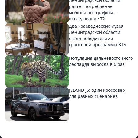
Ленинградской области
растет потребление
мобильного трафика –
исследование T2
Два краеведческих музея
Ленинградской области
стали победителями
грантовой программы ВТБ
Популяция дальневосточного
леопарда выросла в 6 раз
JELAND J6: один кроссовер
для разных сценариев