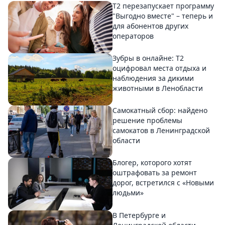
Т2 перезапускает программу
"Выгодно вместе" – теперь и
для абонентов других
операторов
Зубры в онлайне: Т2
оцифровал места отдыха и
наблюдения за дикими
животными в Ленобласти
Самокатный сбор: найдено
решение проблемы
самокатов в Ленинградской
области
Блогер, которого хотят
оштрафовать за ремонт
дорог, встретился с «Новыми
людьми»
В Петербурге и