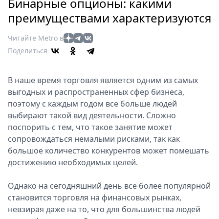
Петербург
Бинарные опционы: какими
Россия
преимуществами характеризуются
Мир
Читайте Metro в
Здоровье
Поделиться
Еда
Туризм
В наше время торговля является одним из самых
Мода
выгодных и распространенных сфер бизнеса,
Театр
поэтому с каждым годом все больше людей
Кино
выбирают такой вид деятельности. Сложно
Афиша
поспорить с тем, что такое занятие может
Книги
сопровождаться немалыми рисками, так как
Выставки
большое количество конкурентов может помешать
достижению необходимых целей.
Пресс-
релизы
Однако на сегодняшний день все более популярной
О
становится торговля на финансовых рынках,
Metro
невзирая даже на то, что для большинства людей
Стримы