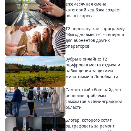
ежемесячная смена
категорий кешбэка создает
волны спроса
Т2 перезапускает программу
"Выгодно вместе" – теперь и
для абонентов других
операторов
Зубры в онлайне: Т2
оцифровал места отдыха и
наблюдения за дикими
животными в Ленобласти
Самокатный сбор: найдено
решение проблемы
самокатов в Ленинградской
области
Блогер, которого хотят
оштрафовать за ремонт