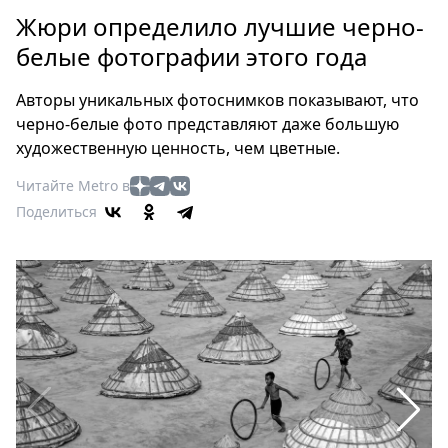
Петербург
Жюри определило лучшие черно-
Россия
белые фотографии этого года
Мир
Здоровье
Авторы уникальных фотоснимков показывают, что
Еда
черно-белые фото представляют даже большую
Туризм
художественную ценность, чем цветные.
Мода
Читайте Metro в
Театр
Поделиться
Кино
Афиша
Книги
Выставки
Пресс-
релизы
О
Metro
Стримы