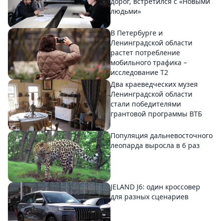
дорог, встретился с «Новыми
людьми»
В Петербурге и
Ленинградской области
растет потребление
мобильного трафика –
исследование T2
Два краеведческих музея
Ленинградской области
стали победителями
грантовой программы ВТБ
Популяция дальневосточного
леопарда выросла в 6 раз
JELAND J6: один кроссовер
для разных сценариев