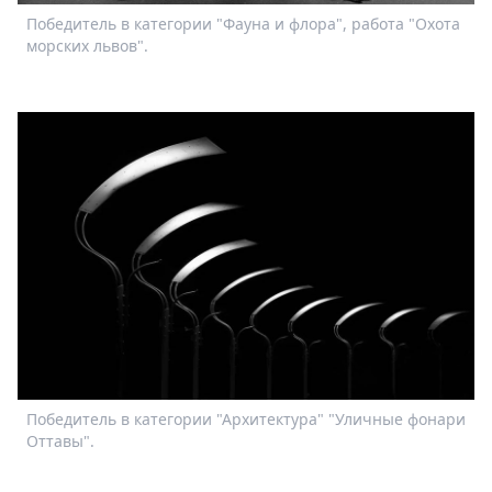
Победитель в категории "Фауна и флора", работа "Охота
морских львов".
Победитель в категории "Архитектура" "Уличные фонари
Оттавы".