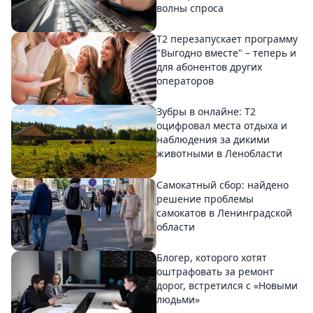
волны спроса
Т2 перезапускает программу
"Выгодно вместе" – теперь и
для абонентов других
операторов
Зубры в онлайне: Т2
оцифровал места отдыха и
наблюдения за дикими
животными в Ленобласти
Самокатный сбор: найдено
решение проблемы
самокатов в Ленинградской
области
Блогер, которого хотят
оштрафовать за ремонт
дорог, встретился с «Новыми
людьми»