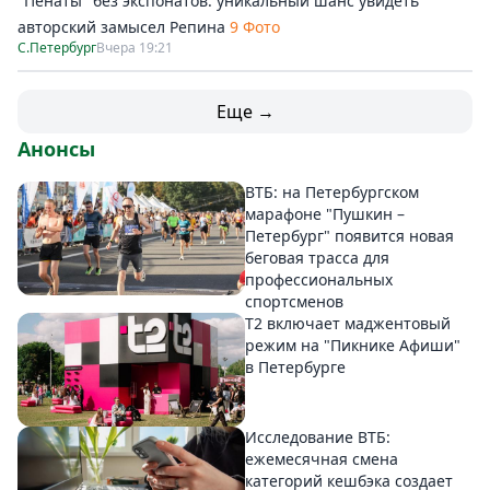
"Пенаты" без экспонатов: уникальный шанс увидеть
авторский замысел Репина
9 Фото
С.Петербург
Вчера 19:21
Еще →
Анонсы
ВТБ: на Петербургском
марафоне "Пушкин –
Петербург" появится новая
беговая трасса для
профессиональных
спортсменов
Т2 включает маджентовый
режим на "Пикнике Афиши"
в Петербурге
Исследование ВТБ:
ежемесячная смена
категорий кешбэка создает