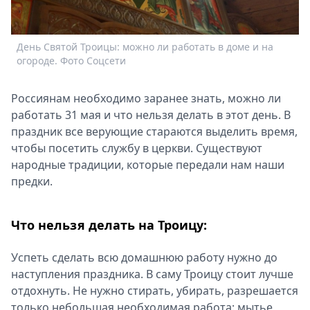
Спецпроекты
Звезды
День Святой Троицы: можно ли работать в доме и на
Выборы
огороде. Фото Соцсети
2026
Скачай
Россиянам необходимо заранее знать, можно ли
Metro
работать 31 мая и что нельзя делать в этот день. В
праздник все верующие стараются выделить время,
чтобы посетить службу в церкви. Существуют
народные традиции, которые передали нам наши
предки.
Что нельзя делать на Троицу:
Успеть сделать всю домашнюю работу нужно до
наступления праздника. В саму Троицу стоит лучше
отдохнуть. Не нужно стирать, убирать, разрешается
только небольшая необходимая работа: мытье