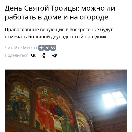
Петербург
День Святой Троицы: можно ли
Россия
работать в доме и на огороде
Мир
Здоровье
Православные верующие в воскресенье будут
Еда
отмечать большой двунадесятый праздник.
Туризм
Читайте Metro в
Мода
Поделиться
Театр
Кино
Афиша
Книги
Выставки
Пресс-
релизы
О
Metro
Стримы