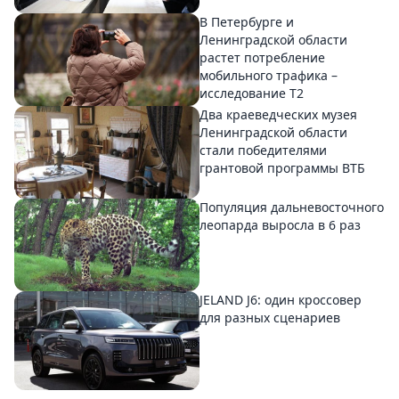
В Петербурге и
Ленинградской области
растет потребление
мобильного трафика –
исследование T2
Два краеведческих музея
Ленинградской области
стали победителями
грантовой программы ВТБ
Популяция дальневосточного
леопарда выросла в 6 раз
JELAND J6: один кроссовер
для разных сценариев