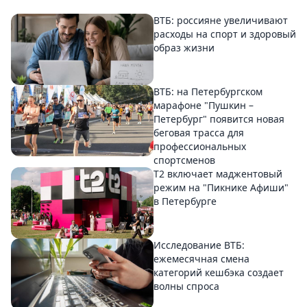
ВТБ: россияне увеличивают
расходы на спорт и здоровый
образ жизни
ВТБ: на Петербургском
марафоне "Пушкин –
Петербург" появится новая
беговая трасса для
профессиональных
спортсменов
Т2 включает маджентовый
режим на "Пикнике Афиши"
в Петербурге
Исследование ВТБ:
ежемесячная смена
категорий кешбэка создает
волны спроса