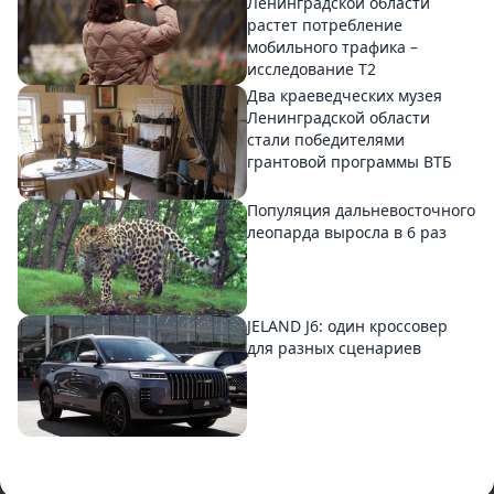
Ленинградской области
растет потребление
мобильного трафика –
исследование T2
Два краеведческих музея
Ленинградской области
стали победителями
грантовой программы ВТБ
Популяция дальневосточного
леопарда выросла в 6 раз
JELAND J6: один кроссовер
для разных сценариев