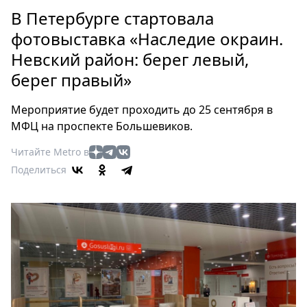
Петербург
В Петербурге стартовала
Россия
фотовыставка «Наследие окраин.
Мир
Невский район: берег левый,
Здоровье
берег правый»
Еда
Туризм
Мероприятие будет проходить до 25 сентября в
Мода
МФЦ на проспекте Большевиков.
Театр
Читайте Metro в
Кино
Поделиться
Афиша
Книги
Выставки
Пресс-
релизы
О
Metro
Стримы