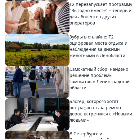
Т2 перезапускает программу
"Выгодно вместе" – теперь и
для абонентов других
операторов
Зубры в онлайне: Т2
оцифровал места отдыха и
наблюдения за дикими
животными в Ленобласти
Самокатный сбор: найдено
решение проблемы
самокатов в Ленинградской
области
Блогер, которого хотят
оштрафовать за ремонт
дорог, встретился с «Новыми
людьми»
В Петербурге и