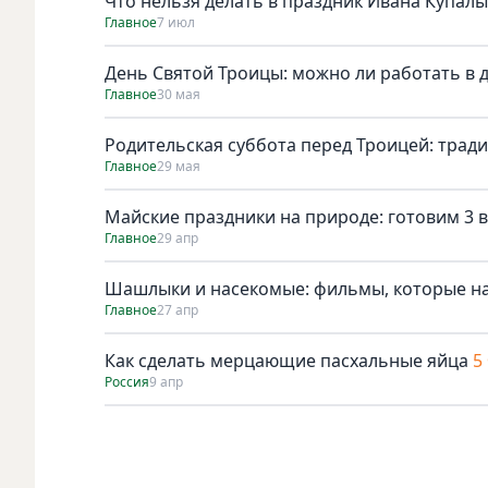
Что нельзя делать в праздник Ивана Купалы
Главное
7 июл
День Святой Троицы: можно ли работать в 
Главное
30 мая
Родительская суббота перед Троицей: трад
Главное
29 мая
Майские праздники на природе: готовим 3 в
Главное
29 апр
Шашлыки и насекомые: фильмы, которые н
Главное
27 апр
Как сделать мерцающие пасхальные яйца
5
Россия
9 апр