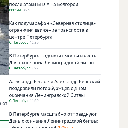
после атаки БПЛА на Белгород
Россия
13:25
Как полумарафон «Северная столица»
ограничил движение транспорта в
центре Петербурга
С.Петербург
12:39
В Петербурге подсветят мосты в честь
Дня окончания Ленинградской битвы
С.Петербург
12:22
Александр Беглов и Александр Бельский
поздравили петербуржцев с Днём
окончания Ленинградской битвы
С.Петербург
11:30
 от
В Петербурге масштабно отпразднуют
День окончания Ленинградской битвы:
афиша мероприятий
2 Фото