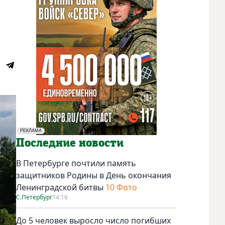
РЕКЛАМА
Социальная реклама
Последние новости
В Петербурге почтили память
защитников Родины в День окончания
Ленинградской битвы
10 Фото
С.Петербург
14:16
До 5 человек выросло число погибших