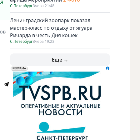
ня
С.Петербург
Вчера 21:48
Ленинградский зоопарк показал
мастер-класс по отдыху от ягуара
ров
Ричарда в честь Дня кошек
С.Петербург
Вчера 19:23
Еще →
erid: LdtCK5udn
АО "ГАТР", ИНН: 7841320717
РЕКЛАМА