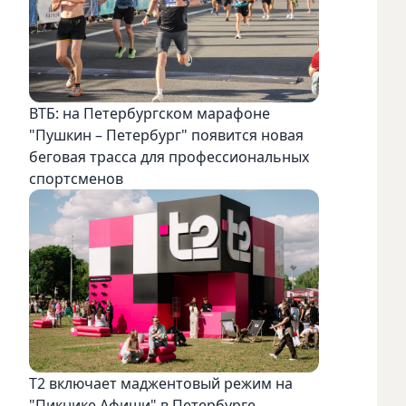
ВТБ: на Петербургском марафоне
"Пушкин – Петербург" появится новая
беговая трасса для профессиональных
спортсменов
Т2 включает маджентовый режим на
"Пикнике Афиши" в Петербурге