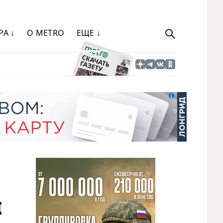
РА ↓
О METRO
ЕЩЕ ↓
я