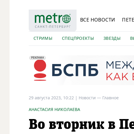
ВСЕ НОВОСТИ
ПЕТ
СТРИМЫ
СПЕЦПРОЕКТЫ
ЗВЕЗДЫ
В
erid: 2VfnxyFybV5
ПАО "Банк "Санкт-Петербург", ИНН: 7831000027
РЕКЛАМА
29 августа 2023, 10:22
|
Новости —
Главное
АНАСТАСИЯ НИКОЛАЕВА
Во вторник в П