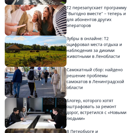
Т2 перезапускает программу
"Выгодно вместе" – теперь и
для абонентов других
операторов
Зубры в онлайне: Т2
оцифровал места отдыха и
наблюдения за дикими
животными в Ленобласти
Самокатный сбор: найдено
решение проблемы
самокатов в Ленинградской
области
Блогер, которого хотят
оштрафовать за ремонт
дорог, встретился с «Новыми
людьми»
В Петербурге и