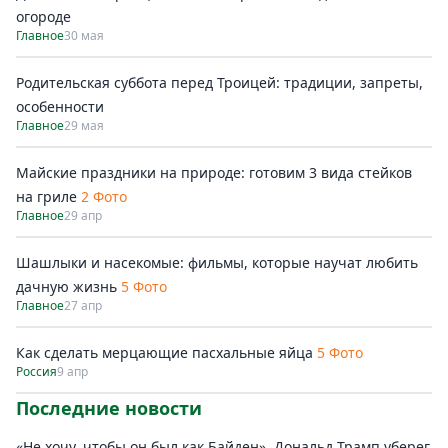
огороде
Главное
30 мая
Родительская суббота перед Троицей: традиции, запреты,
особенности
Главное
29 мая
Майские праздники на природе: готовим 3 вида стейков
на гриле
2 Фото
Главное
29 апр
Шашлыки и насекомые: фильмы, которые научат любить
дачную жизнь
5 Фото
Главное
27 апр
Как сделать мерцающие пасхальные яйца
5 Фото
Россия
9 апр
Последние новости
«Не хочу, чтобы он был как Байден». Дональд Трамп уберег