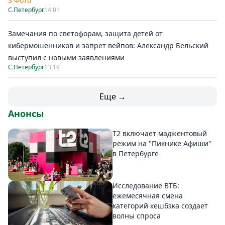
3 Фото
С.Петербург
14:01
Замечания по светофорам, защита детей от
кибермошенников и запрет вейпов: Александр Бельский
выступил с новыми заявлениями
С.Петербург
13:19
Еще →
Анонсы
Т2 включает маджентовый
режим на "Пикнике Афиши"
в Петербурге
Исследование ВТБ:
ежемесячная смена
категорий кешбэка создает
волны спроса