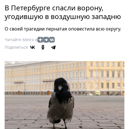
Петербург
В Петербурге спасли ворону,
Россия
угодившую в воздушную западню
Мир
Здоровье
О своей трагедии пернатая оповестила всю округу.
Еда
Читайте Metro в
Туризм
Поделиться
Мода
Театр
Кино
Афиша
Книги
Выставки
Пресс-
релизы
О
Metro
Стримы