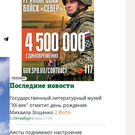
РЕКЛАМА
Социальная реклама
Последние новости
Государственный литературный музей
"ХХ век" отметит день рождения
Михаила Зощенко
2 Фото
С.Петербург
Вчера 21:59
Аисты поднимают настроение