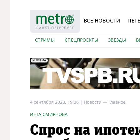
ВСЕ НОВОСТИ
ПЕТ
СТРИМЫ
СПЕЦПРОЕКТЫ
ЗВЕЗДЫ
В
erid: LdtCK5Efv
АО "ГАТР", ИНН: 7841320717
РЕКЛАМА
4 сентября 2023, 19:36
|
Новости —
Главное
ИНГА СМИРНОВА
Спрос на ипотек