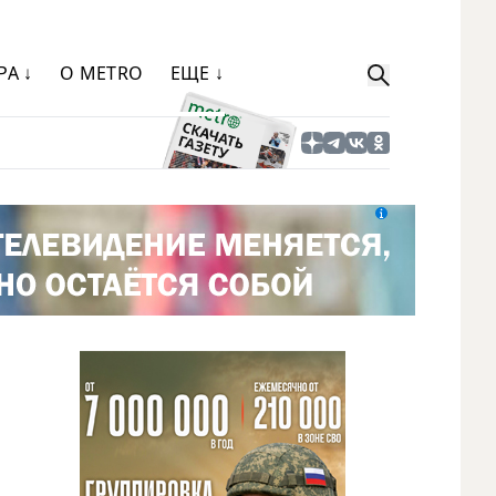
РА ↓
О METRO
ЕЩЕ ↓