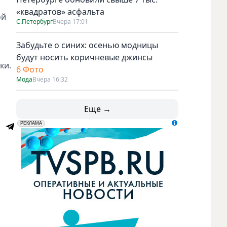
«квадратов» асфальта
ой
С.Петербург
Вчера 17:01
Забудьте о синих: осенью модницы
будут носить коричневые джинсы
ки.
6 Фото
Мода
Вчера 16:32
Еще →
erid: LdtCK5udn
АО "ГАТР", ИНН: 7841320717
РЕКЛАМА