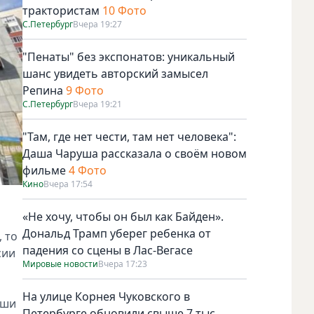
трактористам
10 Фото
С.Петербург
Вчера 19:27
"Пенаты" без экспонатов: уникальный
шанс увидеть авторский замысел
Репина
9 Фото
С.Петербург
Вчера 19:21
"Там, где нет чести, там нет человека":
Даша Чаруша рассказала о своём новом
фильме
4 Фото
Кино
Вчера 17:54
«Не хочу, чтобы он был как Байден».
Дональд Трамп уберег ребенка от
 то
падения со сцены в Лас-Вегасе
сии
Мировые новости
Вчера 17:23
На улице Корнея Чуковского в
аши
Петербурге обновили свыше 7 тыс.