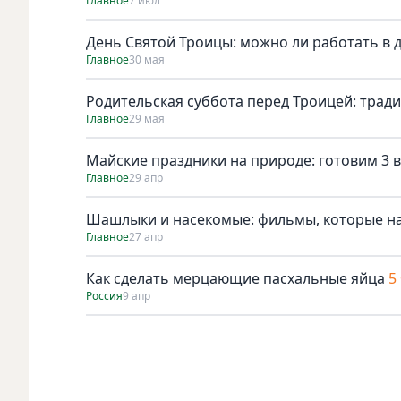
Главное
7 июл
День Святой Троицы: можно ли работать в 
Главное
30 мая
Родительская суббота перед Троицей: трад
Главное
29 мая
Майские праздники на природе: готовим 3 в
Главное
29 апр
Шашлыки и насекомые: фильмы, которые н
Главное
27 апр
Как сделать мерцающие пасхальные яйца
5
Россия
9 апр