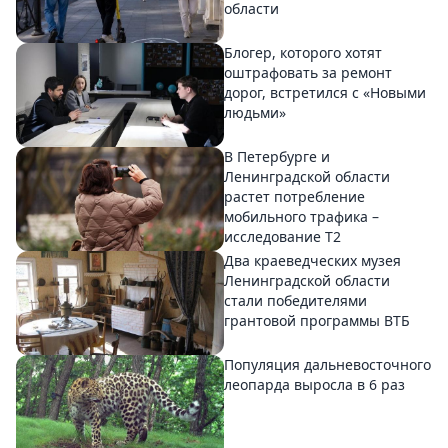
области
Блогер, которого хотят
оштрафовать за ремонт
дорог, встретился с «Новыми
людьми»
В Петербурге и
Ленинградской области
растет потребление
мобильного трафика –
исследование T2
Два краеведческих музея
Ленинградской области
стали победителями
грантовой программы ВТБ
Популяция дальневосточного
леопарда выросла в 6 раз