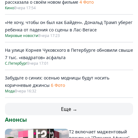
рассказала о своём новом фильме
4 Фото
Кино
Вчера 17:54
«Не хочу, чтобы он был как Байден». Дональд Трамп уберег
ребенка от падения со сцены в Лас-Вегасе
Мировые новости
Вчера 17:23
На улице Корнея Чуковского в Петербурге обновили свыше
7 тыс. «квадратов» асфальта
С.Петербург
Вчера 17:01
Забудьте о синих: осенью модницы будут носить
коричневые джинсы
6 Фото
Мода
Вчера 16:32
Еще →
Анонсы
Т2 включает маджентовый
режим на "Пикнике Афиши"