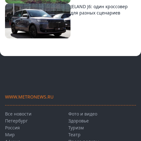
JELAND J6: один кроссовер
для разных сценариев
WWW.METRONEWS.RU
Все новости
Фото и видео
Петербург
Здоровье
Россия
Туризм
Мир
Театр