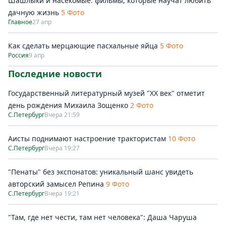
Шашлыки и насекомые: фильмы, которые научат любить
дачную жизнь
5 Фото
Главное
27 апр
Как сделать мерцающие пасхальные яйца
5 Фото
Россия
9 апр
Последние новости
Государственный литературный музей "ХХ век" отметит
день рождения Михаила Зощенко
2 Фото
С.Петербург
Вчера 21:59
Аисты поднимают настроение трактористам
10 Фото
С.Петербург
Вчера 19:27
"Пенаты" без экспонатов: уникальный шанс увидеть
авторский замысел Репина
9 Фото
С.Петербург
Вчера 19:21
"Там, где нет чести, там нет человека": Даша Чаруша