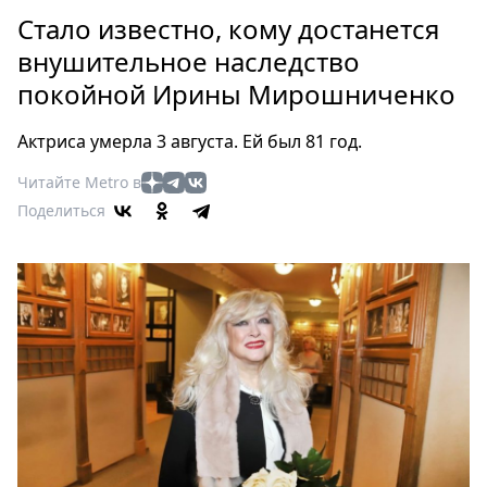
Петербург
Стало известно, кому достанется
Россия
внушительное наследство
Мир
покойной Ирины Мирошниченко
Здоровье
Еда
Актриса умерла 3 августа. Ей был 81 год.
Туризм
Мода
Читайте Metro в
Поделиться
Театр
Кино
Афиша
Книги
Выставки
Пресс-
релизы
О
Metro
Стримы