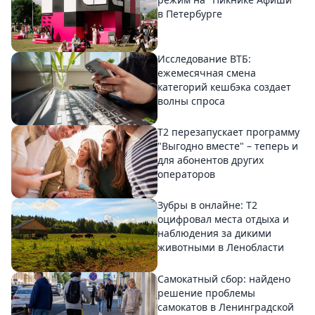
в Петербурге
Исследование ВТБ:
ежемесячная смена
категорий кешбэка создает
волны спроса
Т2 перезапускает программу
"Выгодно вместе" – теперь и
для абонентов других
операторов
Зубры в онлайне: Т2
оцифровал места отдыха и
наблюдения за дикими
животными в Ленобласти
Самокатный сбор: найдено
решение проблемы
самокатов в Ленинградской