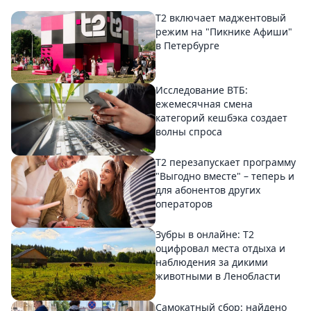
Т2 включает маджентовый
режим на "Пикнике Афиши"
в Петербурге
Исследование ВТБ:
ежемесячная смена
категорий кешбэка создает
волны спроса
Т2 перезапускает программу
"Выгодно вместе" – теперь и
для абонентов других
операторов
Зубры в онлайне: Т2
оцифровал места отдыха и
наблюдения за дикими
животными в Ленобласти
Самокатный сбор: найдено