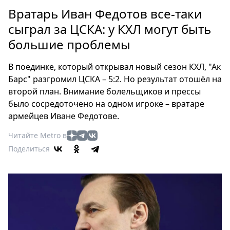
Петербург
Вратарь Иван Федотов все-таки
Россия
сыграл за ЦСКА: у КХЛ могут быть
Мир
большие проблемы
Здоровье
Еда
В поединке, который открывал новый сезон КХЛ, "Ак
Туризм
Барс" разгромил ЦСКА – 5:2. Но результат отошёл на
Мода
второй план. Внимание болельщиков и прессы
Театр
было сосредоточено на одном игроке – вратаре
Кино
армейцев Иване Федотове.
Афиша
Читайте Metro в
Книги
Поделиться
Выставки
Пресс-
релизы
О
Metro
Стримы