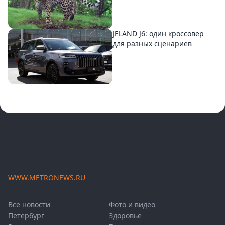
JELAND J6: один кроссовер
для разных сценариев
WWW.METRONEWS.RU
Все новости
Фото и видео
Петербург
Здоровье