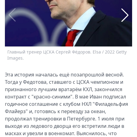
Спецпроекты
Звезды
Выборы
2026
Скачай
Metro
Главный тренер ЦСКА Сергей Фёдоров. Elsa / 2022 Getty
И
Images.
Эта история началась ещё позапрошлой весной.
Тогда у Федотова, ставшего с ЦСКА чемпионом и
признанного лучшим вратарём КХЛ, закончился
контракт с "красно-синими". В мае Иван подписал
годичное соглашение с клубом НХЛ "Филадельфия
Флайерз" и, готовясь к переезду за океан,
продолжал тренировки в Петербурге. ­1 июля при
выходе из ледового дворца его встретили люди в
масках и увезли в военкомат. Выяснилось, что