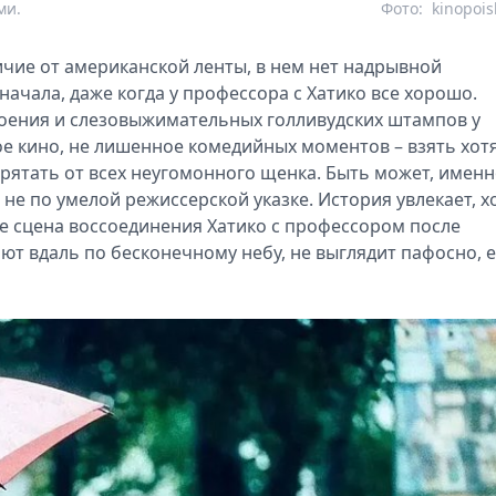
ми.
Фото:
kinopois
ичие от американской ленты, в нем нет надрывной
ачала, даже когда у профессора с Хатико все хорошо.
оения и слезовыжимательных голливудских штампов у
е кино, не лишенное комедийных моментов – взять хот
прятать от всех неугомонного щенка. Быть может, имен
 не по умелой режиссерской указке. История увлекает, х
е сцена воссоединения Хатико с профессором после
ают вдаль по бесконечному небу, не выглядит пафосно, 