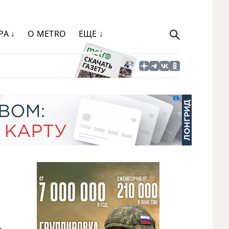
РА ↓
О METRO
ЕЩЕ ↓