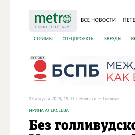
ВСЕ НОВОСТИ
ПЕТ
СТРИМЫ
СПЕЦПРОЕКТЫ
ЗВЕЗДЫ
В
erid: 2VfnxyFybV5
ПАО "Банк "Санкт-Петербург", ИНН: 7831000027
РЕКЛАМА
23 августа 2023, 19:41
|
Новости —
Главное
ИРИНА АЛЕКСЕЕВА
Без голливудск