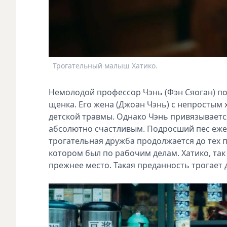
Трогательный малыш Хатико.
Немолодой профессор Чэнь (Фэн Сяоган) п
щенка. Его жена (Джоан Чэнь) с непростым х
детской травмы. Однако Чэнь привязывается
абсолютно счастливым. Подросший пес еже
трогательная дружба продолжается до тех п
котором был по рабочим делам. Хатико, та
прежнее место. Такая преданность трогает