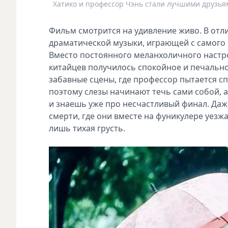
Хатико и профессор Чэнь стали лучшими друзья
Фильм смотрится на удивление живо. В отл
драматической музыки, играющей с самого н
Вместо постоянного меланхоличного настр
китайцев получилось спокойное и печально
забавные сцены, где профессор пытается с
поэтому слезы начинают течь сами собой, а
и знаешь уже про несчастливый финал. Даж
смерти, где они вместе на фуникулере уезж
лишь тихая грусть.