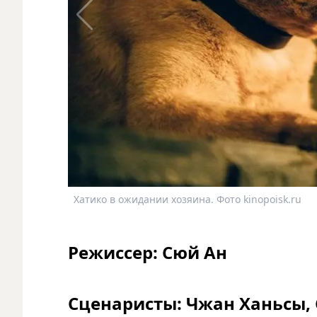
Хатико в ожидании хозяина. Фото kinopoisk.ru
Режиссер: Сюй Ан
Сценаристы: Чжан Ханьсы, 