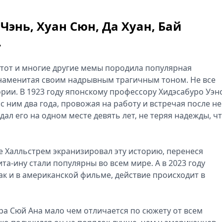
 Чэнь, Хуан Сюн, Да Хуан, Бай
.
– этот и многие другие мемы породила популярная
знаменитая своим надрывным трагичным тоном. Не все
рии. В 1923 году японскому профессору Хидэсабуро Уэн
 ним два года, провожая на работу и встречая после не
ал его на одном месте девять лет, не теряя надежды, ч
е Халльстрем экранизировал эту историю, перенеся
ита-ину стали популярны во всем мире. А в 2023 году
как и в американской фильме, действие происходит в
ра Сюй Ана мало чем отличается по сюжету от всем