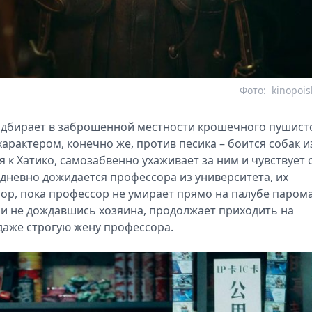
Фото:
kinopois
одбирает в заброшенной местности крошечного пушист
арактером, конечно же, против песика – боится собак и
 к Хатико, самозабвенно ухаживает за ним и чувствует 
дневно дожидается профессора из университета, их
ор, пока профессор не умирает прямо на палубе парома
к и не дождавшись хозяина, продолжает приходить на
 даже строгую жену профессора.