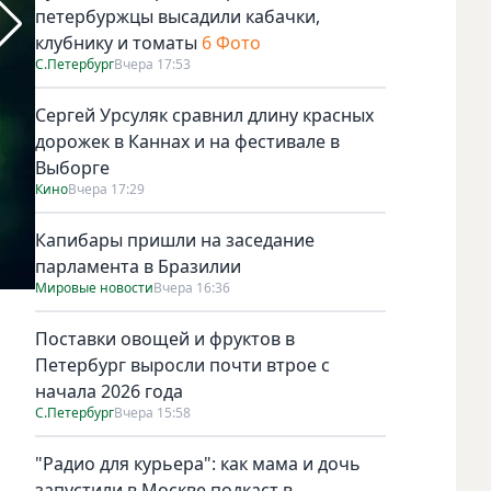
петербуржцы высадили кабачки,
клубнику и томаты
6 Фото
С.Петербург
Вчера 17:53
Сергей Урсуляк сравнил длину красных
дорожек в Каннах и на фестивале в
Выборге
Кино
Вчера 17:29
Капибары пришли на заседание
парламента в Бразилии
Мировые новости
Вчера 16:36
Трогательный малыш Хатико. Фото kinopoisk.ru
Поставки овощей и фруктов в
Петербург выросли почти втрое с
начала 2026 года
С.Петербург
Вчера 15:58
"Радио для курьера": как мама и дочь
запустили в Москве подкаст в