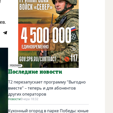
"
ев.
РЕКЛАМА
Социальная реклама
Последние новости
Т2 перезапускает программу "Выгодно
вместе" – теперь и для абонентов
других операторов
Новости
Вчера 18:32
Кухонный огород в парке Победы: юные