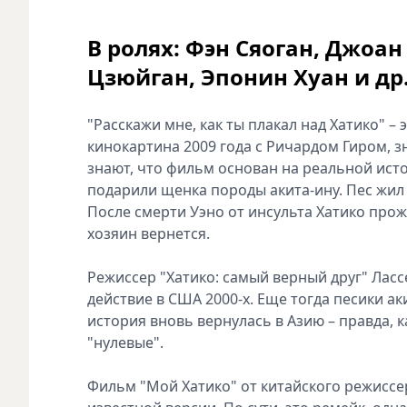
В ролях: Фэн Сяоган, Джоан
Цзюйган, Эпонин Хуан и др
"Расскажи мне, как ты плакал над Хатико" 
кинокартина 2009 года с Ричардом Гиром, 
знают, что фильм основан на реальной исто
подарили щенка породы акита-ину. Пес жил с
После смерти Уэно от инсульта Хатико прожд
хозяин вернется.
Режиссер "Хатико: самый верный друг" Ласс
действие в США 2000-х. Еще тогда песики ак
история вновь вернулась в Азию – правда, 
"нулевые".
Фильм "Мой Хатико" от китайского режиссе