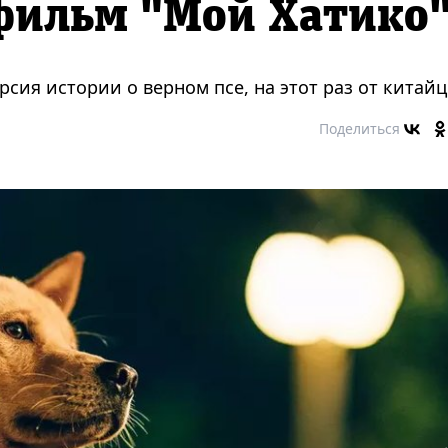
фильм "Мой Хатико
рсия истории о верном псе, на этот раз от китайц
Поделиться