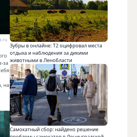
k.ru
Зубры в онлайне: Т2 оцифровал места
отдыха и наблюдения за дикими
ого
животными в Ленобласти
з-за
себя
, на
Самокатный сбор: найдено решение
проблемы самокатов в Ленинградской