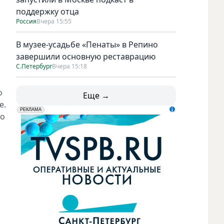
поддержку отца
Россия
Вчера 15:55
В музее-усадьбе «Пенаты» в Репино
завершили основную реставрацию
С.Петербург
Вчера 15:18
о
Еще →
е.
erid: LdtCK5udn
АО "ГАТР", ИНН: 7841320717
РЕКЛАМА
то