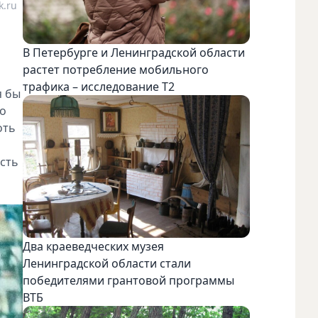
k.ru
В Петербурге и Ленинградской области
растет потребление мобильного
трафика – исследование T2
я бы
но
оть
есть
Два краеведческих музея
Ленинградской области стали
победителями грантовой программы
ВТБ