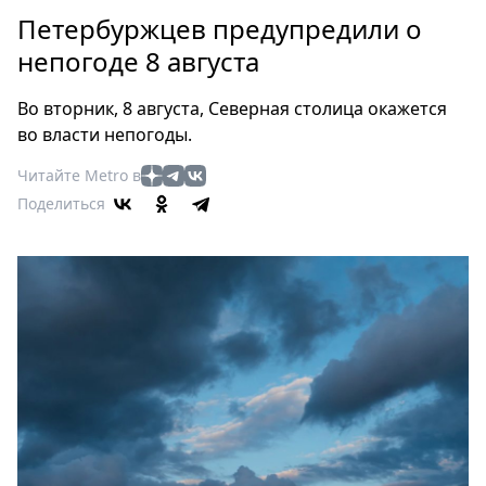
Петербург
Петербуржцев предупредили о
Россия
непогоде 8 августа
Мир
Здоровье
Во вторник, 8 августа, Северная столица окажется
Еда
во власти непогоды.
Туризм
Читайте Metro в
Мода
Поделиться
Театр
Кино
Афиша
Книги
Выставки
Пресс-
релизы
О
Metro
Стримы