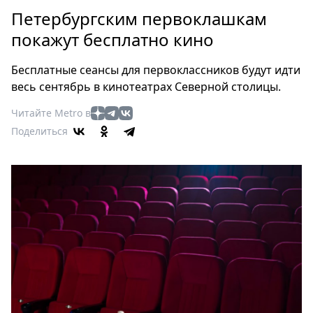
Петербург
Петербургским первоклашкам
Россия
покажут бесплатно кино
Мир
Здоровье
Бесплатные сеансы для первоклассников будут идти
Еда
весь сентябрь в кинотеатрах Северной столицы.
Туризм
Читайте Metro в
Мода
Поделиться
Театр
Кино
Афиша
Книги
Выставки
Пресс-
релизы
О
Metro
Стримы