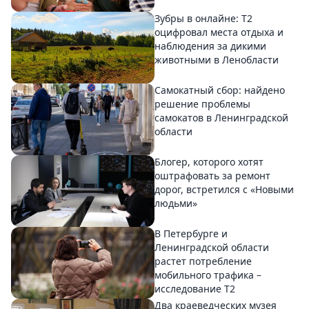
Зубры в онлайне: Т2
оцифровал места отдыха и
наблюдения за дикими
животными в Ленобласти
Самокатный сбор: найдено
решение проблемы
самокатов в Ленинградской
области
Блогер, которого хотят
оштрафовать за ремонт
дорог, встретился с «Новыми
людьми»
В Петербурге и
Ленинградской области
растет потребление
мобильного трафика –
исследование T2
Два краеведческих музея