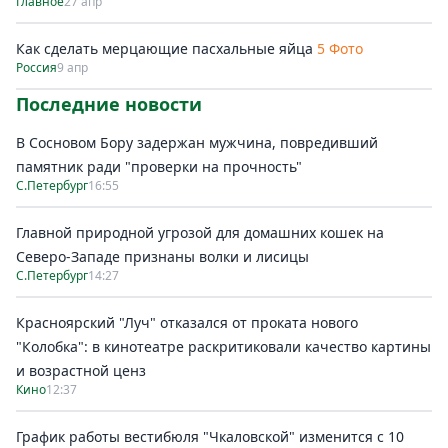
Главное
27 апр
Как сделать мерцающие пасхальные яйца
5 Фото
Россия
9 апр
Последние новости
В Сосновом Бору задержан мужчина, повредивший
памятник ради "проверки на прочность"
С.Петербург
16:55
Главной природной угрозой для домашних кошек на
Северо-Западе признаны волки и лисицы
С.Петербург
14:27
Красноярский "Луч" отказался от проката нового
"Колобка": в кинотеатре раскритиковали качество картины
и возрастной ценз
Кино
12:37
График работы вестибюля "Чкаловской" изменится с 10