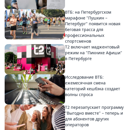
ВТБ: на Петербургском
марафоне "Пушкин –
Петербург" появится новая
беговая трасса для
профессиональных
спортсменов
Т2 включает маджентовый
режим на "Пикнике Афиши"
в Петербурге
Исследование ВТБ:
ежемесячная смена
категорий кешбэка создает
волны спроса
Т2 перезапускает программу
"Выгодно вместе" – теперь и
для абонентов других
операторов