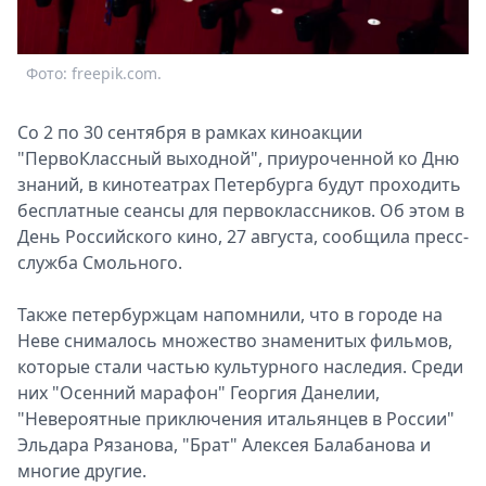
Спецпроекты
Звезды
Фото: freepik.com.
Выборы
2026
Скачай
Со 2 по 30 сентября в рамках киноакции
Metro
"ПервоКлассный выходной", приуроченной ко Дню
знаний, в кинотеатрах Петербурга будут проходить
бесплатные сеансы для первоклассников. Об этом в
День Российского кино, 27 августа, сообщила пресс-
служба Смольного.
Также петербуржцам напомнили, что в городе на
Неве снималось множество знаменитых фильмов,
которые стали частью культурного наследия. Среди
них "Осенний марафон" Георгия Данелии,
"Невероятные приключения итальянцев в России"
Эльдара Рязанова, "Брат" Алексея Балабанова и
многие другие.