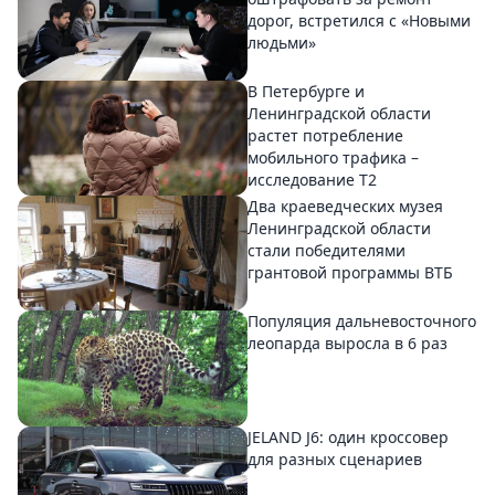
дорог, встретился с «Новыми
людьми»
В Петербурге и
Ленинградской области
растет потребление
мобильного трафика –
исследование T2
Два краеведческих музея
Ленинградской области
стали победителями
грантовой программы ВТБ
Популяция дальневосточного
леопарда выросла в 6 раз
JELAND J6: один кроссовер
для разных сценариев