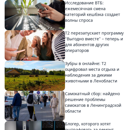
Исследование ВТБ:
ежемесячная смена
категорий кешбэка создает
волны спроса
Т2 перезапускает программу
"Выгодно вместе" – теперь и
для абонентов других
операторов
Зубры в онлайне: Т2
оцифровал места отдыха и
наблюдения за дикими
животными в Ленобласти
Самокатный сбор: найдено
решение проблемы
самокатов в Ленинградской
области
Блогер, которого хотят
оштрафовать за ремонт