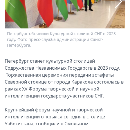
Спецпроекты
Звезды
Выборы
2026
Петербург объявили Культурной столицей СНГ в 2023
Скачай
году. Фото пресс-служба администрации Санкт-
Metro
Петербурга.
Петербург станет культурной столицей
Содружества Независимых Государств в 2023 году.
Торжественная церемония передачи эстафеты
Северной столице от города Каракола состоялась в
рамках XV Форума творческой и научной
интеллигенции государств-участников СНГ.
Крупнейший форум научной и творческой
интеллигенции открылся сегодня в столице
П
Узбекистана, сообщили в Смольном.
г