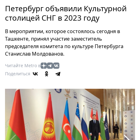
Петербург
Петербург объявили Культурной
Россия
столицей СНГ в 2023 году
Мир
Здоровье
В мероприятии, которое состоялось сегодня в
Еда
Ташкенте, принял участие заместитель
Туризм
председателя комитета по культуре Петербурга
Мода
Станислав Молдованов.
Театр
Читайте Metro в
Кино
Поделиться
Афиша
Книги
Выставки
Пресс-
релизы
О
Metro
Стримы