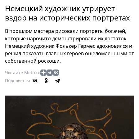
Петербург
Немецкий художник утрирует
Россия
вздор на исторических портретах
Мир
Здоровье
В прошлом мастера рисовали портреты богачей,
Еда
которые нарочито демонстрировали их достаток.
Туризм
Немецкий художник Фолькер Гермес вдохновился и
Мода
решил показать главных героев ошеломленными от
Театр
собственной роскоши.
Кино
Читайте Metro в
Афиша
Поделиться
Книги
Выставки
Пресс-
релизы
О
Metro
Стримы