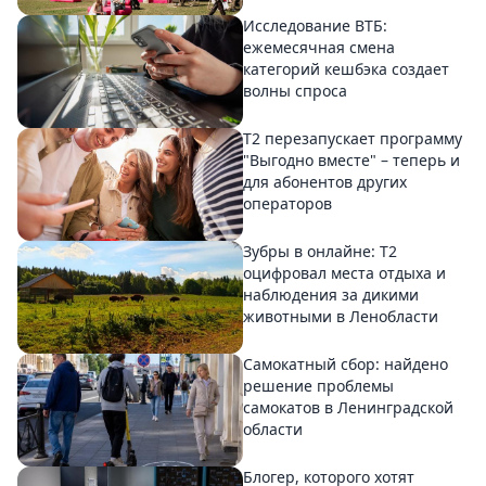
Исследование ВТБ:
ежемесячная смена
категорий кешбэка создает
волны спроса
Т2 перезапускает программу
"Выгодно вместе" – теперь и
для абонентов других
операторов
Зубры в онлайне: Т2
оцифровал места отдыха и
наблюдения за дикими
животными в Ленобласти
Самокатный сбор: найдено
решение проблемы
самокатов в Ленинградской
области
Блогер, которого хотят