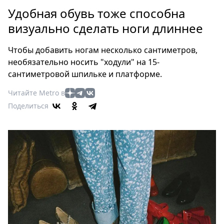
Петербург
Удобная обувь тоже способна
Россия
визуально сделать ноги длиннее
Мир
Здоровье
Чтобы добавить ногам несколько сантиметров,
Еда
необязательно носить "ходули" на 15-
Туризм
сантиметровой шпильке и платформе.
Мода
Читайте Metro в
Театр
Поделиться
Кино
Афиша
Книги
Выставки
Пресс-
релизы
О
Metro
Стримы