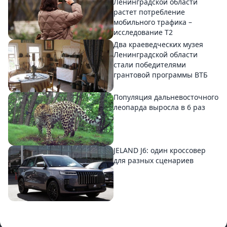
Ленинградской области
растет потребление
мобильного трафика –
исследование T2
Два краеведческих музея
Ленинградской области
стали победителями
грантовой программы ВТБ
Популяция дальневосточного
леопарда выросла в 6 раз
JELAND J6: один кроссовер
для разных сценариев