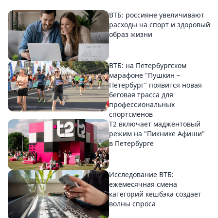
ВТБ: россияне увеличивают
расходы на спорт и здоровый
образ жизни
ВТБ: на Петербургском
марафоне "Пушкин –
Петербург" появится новая
беговая трасса для
профессиональных
спортсменов
Т2 включает маджентовый
режим на "Пикнике Афиши"
в Петербурге
Исследование ВТБ:
ежемесячная смена
категорий кешбэка создает
волны спроса