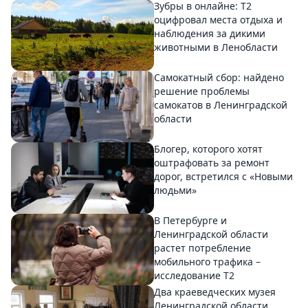
Зубры в онлайне: Т2
оцифровал места отдыха и
наблюдения за дикими
животными в Ленобласти
Самокатный сбор: найдено
решение проблемы
самокатов в Ленинградской
области
Блогер, которого хотят
оштрафовать за ремонт
дорог, встретился с «Новыми
людьми»
В Петербурге и
Ленинградской области
растет потребление
мобильного трафика –
исследование T2
Два краеведческих музея
Ленинградской области