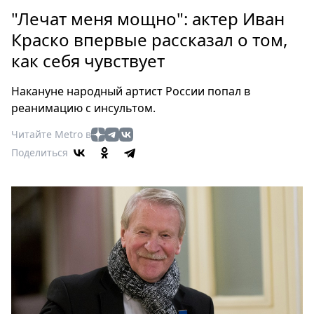
Петербург
"Лечат меня мощно": актер Иван
Россия
Краско впервые рассказал о том,
Мир
как себя чувствует
Здоровье
Еда
Накануне народный артист России попал в
Туризм
реанимацию с инсультом.
Мода
Читайте Metro в
Театр
Поделиться
Кино
Афиша
Книги
Выставки
Пресс-
релизы
О
Metro
Стримы