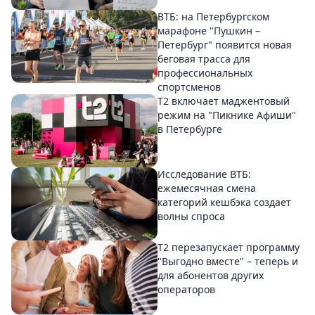
ВТБ: на Петербургском
марафоне "Пушкин –
Петербург" появится новая
беговая трасса для
профессиональных
спортсменов
Т2 включает маджентовый
режим на "Пикнике Афиши"
в Петербурге
Исследование ВТБ:
ежемесячная смена
категорий кешбэка создает
волны спроса
Т2 перезапускает программу
"Выгодно вместе" – теперь и
для абонентов других
операторов