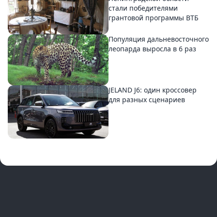
стали победителями
грантовой программы ВТБ
Популяция дальневосточного
леопарда выросла в 6 раз
JELAND J6: один кроссовер
для разных сценариев